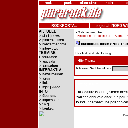
rock
punk
alternative
metal
ROCKPORTAL
regional:
NORD
W
AKTUELL
» Willkommen, Gast
>
start | news
[
Einloggen
::
Registrieren
::
Suche
::
>
plattenkritiken
>
purerock.de forum
»
Hilfe-The
konzertberichte
>
interviews
TERMINE
Hier findest du die Beiträge
>
tourdaten
Hilfe-Thema
>
festivals
>
fernsehen
Gib einen Suchbegriff ein
INTERAKTIV
>
news melden
>
forum
>
links
Voting in a Poll
>
mp3 | video
INFO
This feature is for registered mem
>
über uns
You can only vote once in a poll. 
>
impressum
found underneath the poll choices
>
f.a.q.
>
kontakt
Po