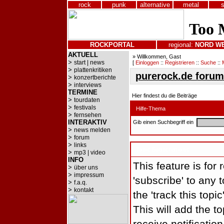
rock
punk
alternative
metal
ROCKPORTAL
regional:
NORD
W
AKTUELL
» Willkommen, Gast
>
start | news
[
Einloggen
::
Registrieren
::
Suche
::
>
plattenkritiken
purerock.de forum
>
konzertberichte
>
interviews
TERMINE
Hier findest du die Beiträge
>
tourdaten
>
festivals
Hilfe-Thema
>
fernsehen
INTERAKTIV
Gib einen Suchbegriff ein
>
news melden
>
forum
>
links
Topic Subscriptions
>
mp3 | video
INFO
This feature is for
>
über uns
>
impressum
'subscribe' to any t
>
f.a.q.
>
kontakt
the 'track this topi
This will add the to