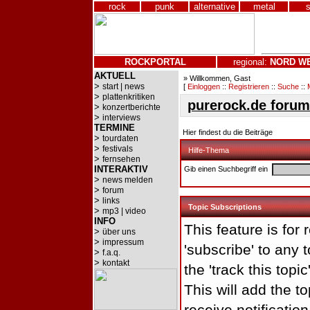
rock
punk
alternative
metal
ROCKPORTAL
regional:
NORD
W
AKTUELL
» Willkommen, Gast
>
start | news
[
Einloggen
::
Registrieren
::
Suche
::
>
plattenkritiken
purerock.de forum
>
konzertberichte
>
interviews
TERMINE
Hier findest du die Beiträge
>
tourdaten
>
festivals
Hilfe-Thema
>
fernsehen
INTERAKTIV
Gib einen Suchbegriff ein
>
news melden
>
forum
>
links
Topic Subscriptions
>
mp3 | video
INFO
This feature is for
>
über uns
>
impressum
'subscribe' to any t
>
f.a.q.
>
kontakt
the 'track this topi
This will add the to