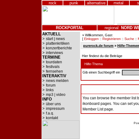
rock
punk
alternative
metal
ROCKPORTAL
regional:
NORD
W
AKTUELL
» Willkommen, Gast
>
start | news
[
Einloggen
::
Registrieren
::
Suche
::
>
plattenkritiken
purerock.de forum
»
Hilfe-Theme
>
konzertberichte
>
interviews
Hier findest du die Beiträge
TERMINE
>
tourdaten
Hilfe-Thema
>
festivals
>
fernsehen
Gib einen Suchbegriff ein
INTERAKTIV
>
news melden
>
forum
>
Member list
links
>
mp3 | video
You can browse the member list by 
INFO
>
ikonboard pages. You can set your
über uns
>
impressum
Member List page.
>
f.a.q.
>
kontakt
Po