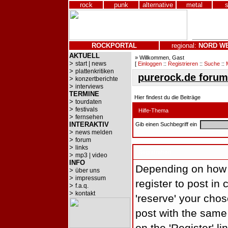
rock
punk
alternative
metal
ROCKPORTAL
regional:
NORD
W
AKTUELL
» Willkommen, Gast
>
start | news
[
Einloggen
::
Registrieren
::
Suche
::
>
plattenkritiken
purerock.de forum
>
konzertberichte
>
interviews
TERMINE
Hier findest du die Beiträge
>
tourdaten
>
festivals
Hilfe-Thema
>
fernsehen
INTERAKTIV
Gib einen Suchbegriff ein
>
news melden
>
forum
>
links
Registration
>
mp3 | video
INFO
Depending on how t
>
über uns
>
impressum
register to post in 
>
f.a.q.
>
kontakt
'reserve' your cho
post with the same 