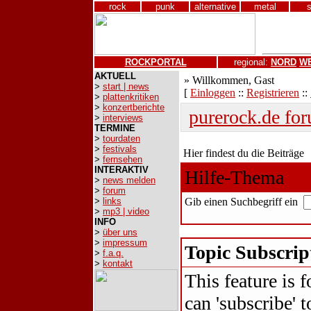
rock
punk
alternative
metal
ROCKPORTAL
regional:
NORD
W
AKTUELL
» Willkommen, Gast
>
start | news
[
Einloggen
::
Registrieren
::
>
plattenkritiken
>
konzertberichte
purerock.de fo
>
interviews
TERMINE
>
tourdaten
>
festivals
Hier findest du die Beiträge
>
fernsehen
INTERAKTIV
Hilfe-Thema
>
news melden
>
forum
>
links
Gib einen Suchbegriff ein
>
mp3 | video
INFO
>
über uns
>
impressum
Topic Subscrip
>
f.a.q.
>
kontakt
This feature is 
can 'subscribe' t