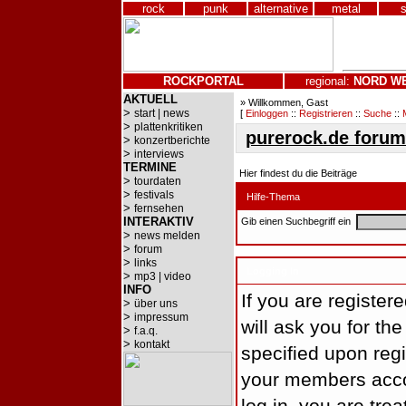
rock
punk
alternative
metal
ROCKPORTAL
regional:
NORD
W
AKTUELL
» Willkommen, Gast
>
start | news
[
Einloggen
::
Registrieren
::
Suche
::
>
plattenkritiken
purerock.de forum
>
konzertberichte
>
interviews
TERMINE
Hier findest du die Beiträge
>
tourdaten
>
festivals
Hilfe-Thema
>
fernsehen
INTERAKTIV
Gib einen Suchbegriff ein
>
news melden
>
forum
>
links
Logging In
>
mp3 | video
INFO
If you are register
>
über uns
>
impressum
will ask you for t
>
f.a.q.
>
kontakt
specified upon regi
your members accou