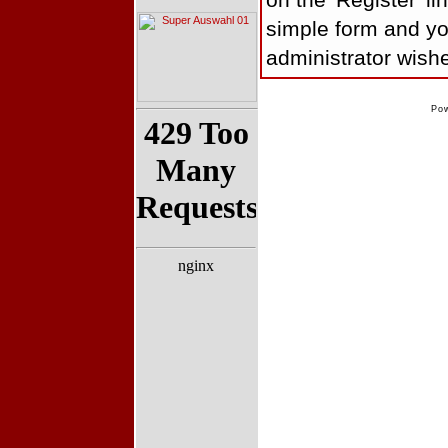
on the 'Register' lin
simple form and yo
administrator wishe
Po