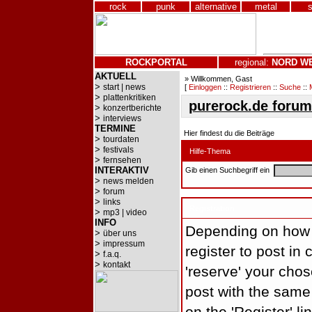
rock
punk
alternative
metal
ROCKPORTAL
regional:
NORD
W
AKTUELL
» Willkommen, Gast
>
start | news
[
Einloggen
::
Registrieren
::
Suche
::
>
plattenkritiken
purerock.de forum
>
konzertberichte
>
interviews
TERMINE
Hier findest du die Beiträge
>
tourdaten
>
festivals
Hilfe-Thema
>
fernsehen
INTERAKTIV
Gib einen Suchbegriff ein
>
news melden
>
forum
>
links
Registration
>
mp3 | video
INFO
Depending on how t
>
über uns
>
impressum
register to post in 
>
f.a.q.
>
kontakt
'reserve' your cho
post with the same 