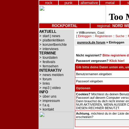
rock
punk
alternative
metal
ROCKPORTAL
regional:
NORD
W
AKTUELL
» Willkommen, Gast
>
start | news
[
Einloggen
::
Registrieren
::
Suche
::
>
plattenkritiken
purerock.de forum
» Einloggen
>
konzertberichte
>
interviews
TERMINE
Nicht registriert?
Bitte registriere 
>
tourdaten
Passwort vergessen?
Klick hier!
>
festivals
>
fernsehen
Gib bitte deine Daten unten ein, 
INTERAKTIV
Benutzernamen eingeben
>
news melden
>
forum
Passwort eingeben
>
links
>
mp3 | video
Optionen
INFO
Cookies?
Möchtest du deinen Benut
>
über uns
Passwort auf diesem Computer versch
>
impressum
Dann brauchst du dich nicht immer er
>
NUR AKTIVIEREN, WENN AUSSER 
f.a.q.
DIESEN RECHNER BENUTZT.
>
kontakt
Achtung
, möchtest du in der Liste d
erscheinen?