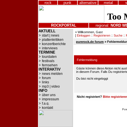
rock
punk
alternative
metal
ROCKPORTAL
regional:
NORD
W
AKTUELL
» Willkommen, Gast
>
start | news
[
Einloggen
::
Registrieren
::
Suche
::
>
plattenkritiken
purerock.de forum
»
Fehlermeldu
>
konzertberichte
>
interviews
TERMINE
>
tourdaten
Fehlermeldung
>
festivals
>
fernsehen
Gäste können diese Aktion nicht ausf
INTERAKTIV
in diesem Forum. Falls Du registrierte
>
news melden
>
forum
Du bist nicht eingeloggt
>
links
>
mp3 | video
INFO
>
über uns
Nicht registriert?
Bitte registriere
>
impressum
>
f.a.q.
>
kontakt
Po