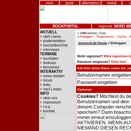
rock
punk
alternative
metal
ROCKPORTAL
regional:
NORD
W
AKTUELL
» Willkommen, Gast
>
start | news
[
Einloggen
::
Registrieren
::
Suche
::
>
plattenkritiken
purerock.de forum
» Einloggen
>
konzertberichte
>
interviews
TERMINE
Nicht registriert?
Bitte registriere 
>
tourdaten
Passwort vergessen?
Klick hier!
>
festivals
>
fernsehen
Gib bitte deine Daten unten ein, 
INTERAKTIV
Benutzernamen eingeben
>
news melden
>
forum
Passwort eingeben
>
links
>
mp3 | video
Optionen
INFO
Cookies?
Möchtest du d
>
über uns
Benutzernamen und dein 
>
impressum
>
diesem Computer verschl
f.a.q.
>
kontakt
speichern? Dann brauchst
immer erneut einzulogge
AKTIVIEREN, WENN AU
NIEMAND DIESEN RE