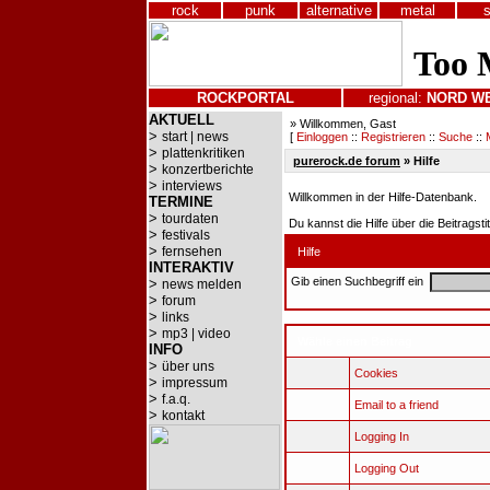
rock
punk
alternative
metal
ROCKPORTAL
regional:
NORD
W
AKTUELL
» Willkommen, Gast
>
start | news
[
Einloggen
::
Registrieren
::
Suche
::
>
plattenkritiken
purerock.de forum
» Hilfe
>
konzertberichte
>
interviews
Willkommen in der Hilfe-Datenbank.
TERMINE
>
tourdaten
Du kannst die Hilfe über die Beitragst
>
festivals
>
fernsehen
Hilfe
INTERAKTIV
Gib einen Suchbegriff ein
>
news melden
>
forum
>
links
>
mp3 | video
Wähle einen Beitrag
INFO
>
über uns
Cookies
>
impressum
>
f.a.q.
Email to a friend
>
kontakt
Logging In
Logging Out