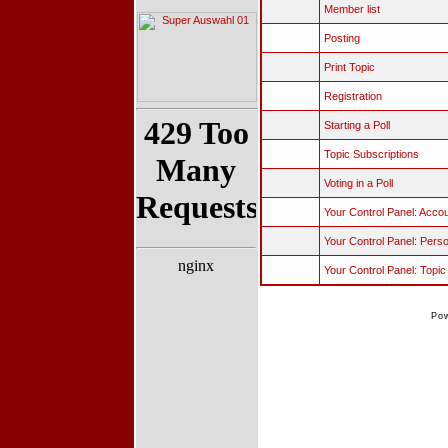
Member list
Posting
Print Topic
Registration
Starting a Poll
Topic Subscriptions
Voting in a Poll
Your Control Panel: Acco
Your Control Panel: Perso
Your Control Panel: Topi
Po