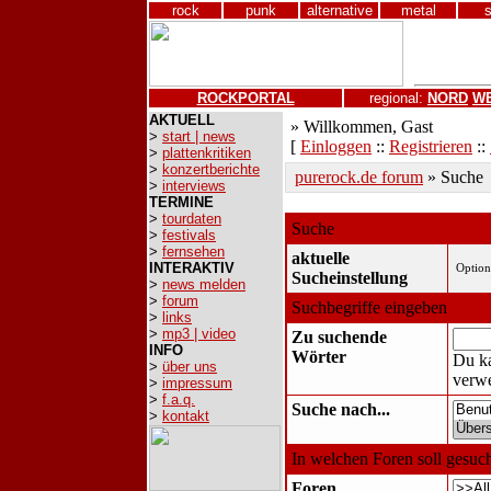
rock
punk
alternative
metal
ROCKPORTAL
regional:
NORD
W
AKTUELL
» Willkommen, Gast
>
start | news
[
Einloggen
::
Registrieren
::
>
plattenkritiken
>
konzertberichte
purerock.de forum
» Suche
>
interviews
TERMINE
>
tourdaten
Suche
>
festivals
>
fernsehen
aktuelle
INTERAKTIV
Sucheinstellung
>
news melden
>
forum
Suchbegriffe eingeben
>
links
>
mp3 | video
Zu suchende
INFO
Wörter
Du ka
>
über uns
verw
>
impressum
>
f.a.q.
Suche nach...
>
kontakt
In welchen Foren soll gesuc
Foren