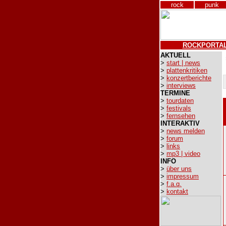
rock
punk
ROCKPORTA
AKTUELL
>
start | news
>
plattenkritiken
>
konzertberichte
>
interviews
TERMINE
>
tourdaten
>
festivals
>
fernsehen
INTERAKTIV
>
news melden
>
forum
>
links
>
mp3 | video
INFO
>
über uns
>
impressum
>
f.a.q.
>
kontakt