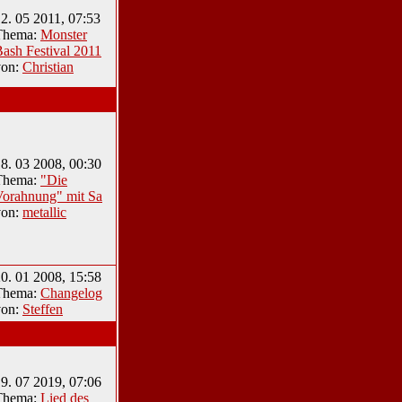
2. 05 2011, 07:53
Thema:
Monster
ash Festival 2011
von:
Christian
8. 03 2008, 00:30
Thema:
"Die
Vorahnung" mit Sa
von:
metallic
0. 01 2008, 15:58
Thema:
Changelog
von:
Steffen
9. 07 2019, 07:06
Thema:
Lied des