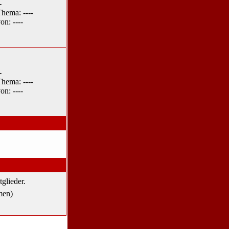
-
hema: ----
on: ----
-
hema: ----
on: ----
tglieder.
men)