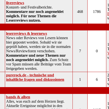
livereviews
1
Konzert- und Festivalberichte.
Kommentare nur noch angemeldet
468
1786
B
möglich. Für neue Themen die
Leserreviews nutzen.
interaktiv
leserreviews & lesernews
News oder Reviews von Lesern können
hier gepostet werden. Sobald wir sie
1
geprüft haben, werden sie in die normalen
News/Reviewforen verschoben.
7
0
Kommentare und neue Themen nur
noch angemeldet möglich.
Zum Schutz
vor Spam müssen alle Beiträge vom Team
freigegeben werden.
purerock.de - technische und
2
inhaltliche fragen und diskussionen
1
6
musik
bands & alben
Alles, was euch auf dem Herzen liegt.
1
Aktuelle Ereignisse möglichst in den