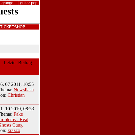
grunge
guitar pop
TICKETSHOP
Letzter Beitrag
6. 07 2011, 10:55
Thema:
Newsflash
von:
Christian
1. 10 2010, 08:53
Thema:
Fake
roblems - Real
Ghosts Caug
von:
krazzo