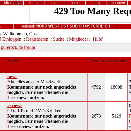
alternative
metal
ska
indie
emo
crossover
L
regional:
NORD
WEST
OST
SÜD/CH
ÖSTERREICH
» Willkommen, Gast
[
Einloggen
::
Registrieren
::
Suche
::
Mitglieder
::
Hilfe
]
purerock.de forum
Forum
Themen
Antworten
aktuelles
news
Aktuelles aus der Musikwelt.
2
Kommentare nur noch angemeldet
4792
18098
möglich. Für neue Themen die
Lesernews nutzen.
reviews
0
CD-, LP- und DVD-Kritiken.
Kommentare nur noch angemeldet
2673
5126
P
möglich. Für neue Themen die
Leserreviews nutzen.