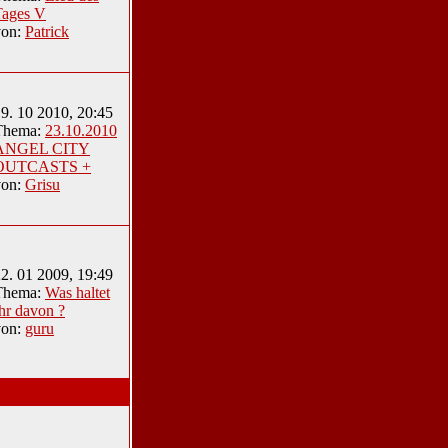
Tages V
von:
Patrick
9. 10 2010, 20:45
Thema:
23.10.2010
ANGEL CITY
OUTCASTS +
von:
Grisu
2. 01 2009, 19:49
Thema:
Was haltet
hr davon ?
von:
guru