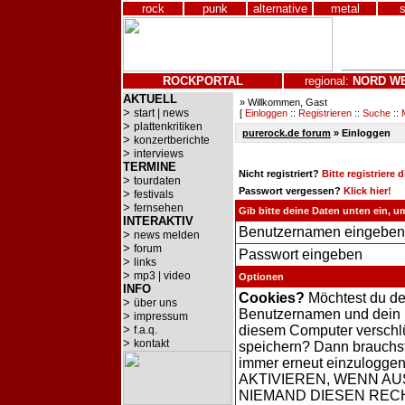
rock
punk
alternative
metal
ROCKPORTAL
regional:
NORD
W
AKTUELL
» Willkommen, Gast
>
start | news
[
Einloggen
::
Registrieren
::
Suche
::
>
plattenkritiken
purerock.de forum
» Einloggen
>
konzertberichte
>
interviews
TERMINE
Nicht registriert?
Bitte registriere 
>
tourdaten
Passwort vergessen?
Klick hier!
>
festivals
>
fernsehen
Gib bitte deine Daten unten ein, 
INTERAKTIV
Benutzernamen eingeben
>
news melden
>
forum
Passwort eingeben
>
links
>
mp3 | video
Optionen
INFO
Cookies?
Möchtest du d
>
über uns
Benutzernamen und dein 
>
impressum
>
diesem Computer verschl
f.a.q.
>
kontakt
speichern? Dann brauchst
immer erneut einzulogge
AKTIVIEREN, WENN AU
NIEMAND DIESEN RE