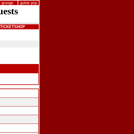
grunge
guitar pop
TICKETSHOP