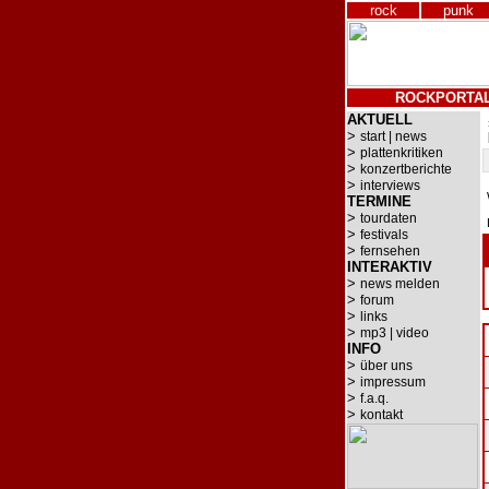
rock
punk
ROCKPORTA
AKTUELL
>
start | news
>
plattenkritiken
>
konzertberichte
>
interviews
TERMINE
>
tourdaten
>
festivals
>
fernsehen
INTERAKTIV
>
news melden
>
forum
>
links
>
mp3 | video
INFO
>
über uns
>
impressum
>
f.a.q.
>
kontakt