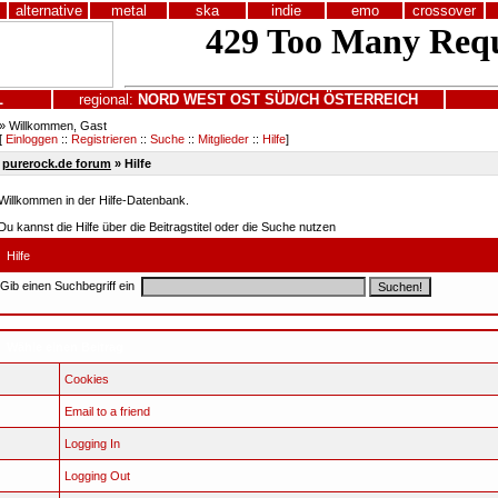
alternative
metal
ska
indie
emo
crossover
L
regional:
NORD
WEST
OST
SÜD/CH
ÖSTERREICH
» Willkommen, Gast
[
Einloggen
::
Registrieren
::
Suche
::
Mitglieder
::
Hilfe
]
purerock.de forum
» Hilfe
Willkommen in der Hilfe-Datenbank.
Du kannst die Hilfe über die Beitragstitel oder die Suche nutzen
Hilfe
Gib einen Suchbegriff ein
Wähle einen Beitrag
Cookies
Email to a friend
Logging In
Logging Out