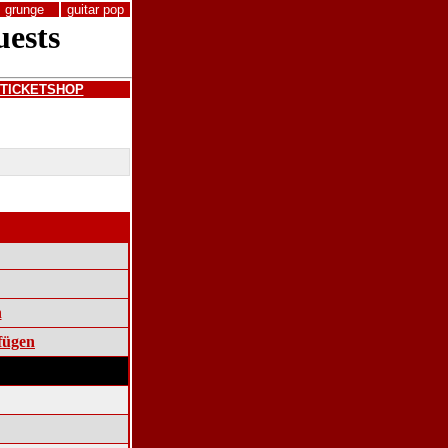
grunge
guitar pop
TICKETSHOP
n
fügen