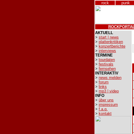
rock
punk
ROCKPORTA
AKTUELL
>
start | news
>
plattenkritiken
>
konzertberichte
>
interviews
TERMINE
>
tourdaten
>
festivals
>
fernsehen
INTERAKTIV
>
news melden
>
forum
>
links
>
mp3 | video
INFO
>
über uns
>
impressum
>
f.a.q.
>
kontakt