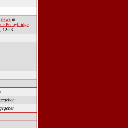
n
news
in
ade Pennybridge
, 12:23
)
ngegeben
ngegeben