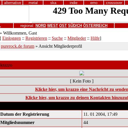
alternative
metal
ska
indie
emo
crossover
L
regional:
NORD
WEST
OST
SÜD/CH
ÖSTERREICH
» Willkommen, Gast
[
Einloggen
::
Registrieren
::
Suche
::
Mitglieder
::
Hilfe
]
purerock.de forum
» Ansicht Mitgliederprofil
krazzo
[ Kein Foto ]
Klicke hier, um krazzo eine Nachricht zu sende
Klicke hier, um krazzo zu deinen Kontakten hinzuzu
Statistik und Informationen über krazzo
Datum der Registrierung
11. 01 2004, 17:49
Mitgliedsnummer
44