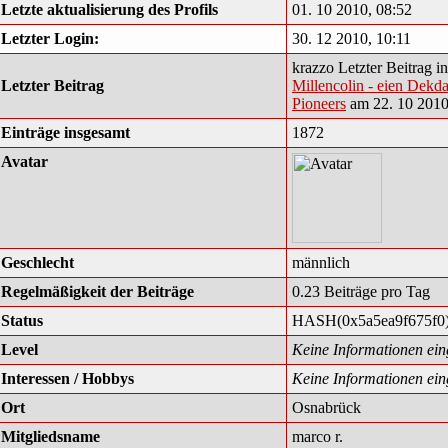
Letzte aktualisierung des Profils
01. 10 2010, 08:52
Letzter Login:
30. 12 2010, 10:11
krazzo Letzter Beitrag i
Letzter Beitrag
Millencolin - eien Dekd
Pioneers
am 22. 10 2010
Einträge insgesamt
1872
Avatar
Geschlecht
männlich
Regelmäßigkeit der Beiträge
0.23 Beiträge pro Tag
Status
HASH(0x5a5ea9f675f0
Level
Keine Informationen ei
Interessen / Hobbys
Keine Informationen ei
Ort
Osnabrück
Mitgliedsname
marco r.