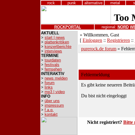
rock
punk
alternative
metal
ROCKPORTAL
regional:
NORD
W
AKTUELL
» Willkommen, Gast
>
start | news
[
Einloggen
::
Registrieren
::
>
plattenkritiken
>
konzertberichte
purerock.de forum
»
Fehler
>
interviews
TERMINE
>
tourdaten
>
festivals
>
fernsehen
INTERAKTIV
Fehlermeldung
>
news melden
>
forum
Es gibt keine neueren Beitr
>
links
>
mp3 | video
Du bist nicht eingeloggt
INFO
>
über uns
>
impressum
>
f.a.q.
>
kontakt
Nicht registriert?
Bitte 