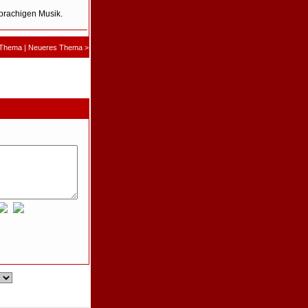
sprachigen Musik.
 Thema
|
Neueres Thema
>