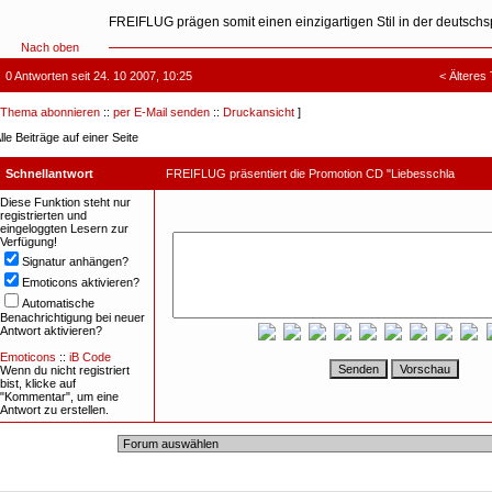
FREIFLUG prägen somit einen einzigartigen Stil in der deutsch
Nach oben
0 Antworten seit 24. 10 2007, 10:25
<
Älteres
Thema abonnieren
::
per E-Mail senden
::
Druckansicht
]
lle Beiträge auf einer Seite
Schnellantwort
FREIFLUG präsentiert die Promotion CD "Liebesschla
Diese Funktion steht nur
registrierten und
eingeloggten Lesern zur
Verfügung!
Signatur anhängen?
Emoticons aktivieren?
Automatische
Benachrichtigung bei neuer
Antwort aktivieren?
Emoticons
::
iB Code
Wenn du nicht registriert
bist, klicke auf
"Kommentar", um eine
Antwort zu erstellen.