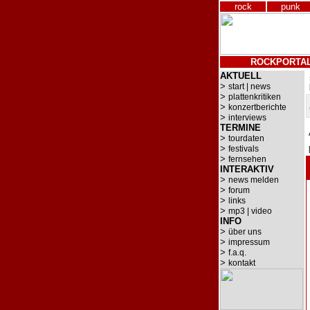
rock
punk
ROCKPORTA
AKTUELL
>
start | news
>
plattenkritiken
>
konzertberichte
>
interviews
TERMINE
>
tourdaten
>
festivals
>
fernsehen
INTERAKTIV
>
news melden
>
forum
>
links
>
mp3 | video
INFO
>
über uns
>
impressum
>
f.a.q.
>
kontakt