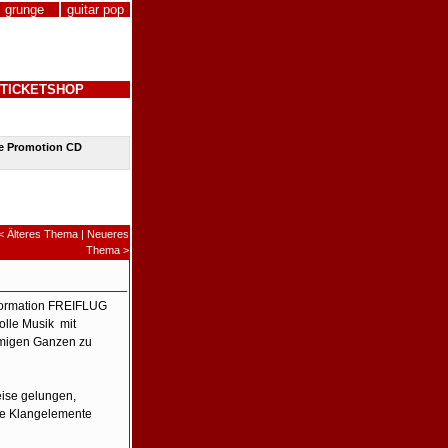
grunge
guitar pop
TICKETSHOP
ie Promotion CD
<
Älteres Thema
|
Neueres
Thema
>
e Formation FREIFLUG
olle Musik mit
mmigen Ganzen zu
eise gelungen,
ße Klangelemente