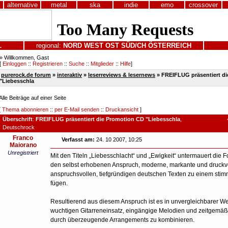
alternative
metal
ska
indie
emo
crossover
L
regional:
NORD
WEST
OST
SÜD/CH
ÖSTERREICH
» Willkommen, Gast
[
Einloggen
::
Registrieren
::
Suche
::
Mitglieder
::
Hilfe
]
purerock.de forum
»
interaktiv
»
leserreviews & lesernews
» FREIFLUG präsentiert d
"Liebesschla
Alle Beiträge auf einer Seite
[
Thema abonnieren
::
per E-Mail senden
::
Druckansicht
]
Überschrift
:
FREIFLUG präsentiert die Promotion CD "Liebesschla
,
Deutschrock
Franco
Verfasst am:
24. 10 2007, 10:25
Maiorano
Unregistriert
Mit den Titeln „Liebesschlacht“ und „Ewigkeit“ untermauert di
den selbst erhobenen Anspruch, moderne, markante und druckv
anspruchsvollen, tiefgründigen deutschen Texten zu einem sti
fügen.
Resultierend aus diesem Anspruch ist es in unvergleichbarer W
wuchtigen Gitarreneinsatz, eingängige Melodien und zeitgemä
durch überzeugende Arrangements zu kombinieren.