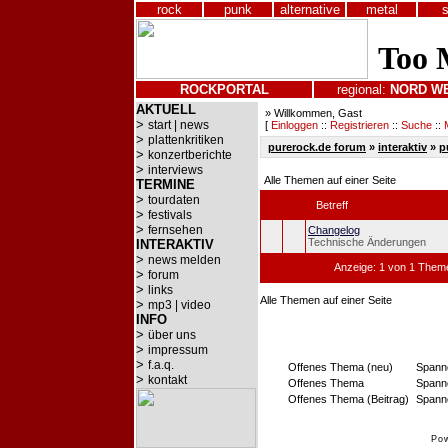
rock
punk
alternative
metal
ROCKPORTAL
regional:
NORD
W
AKTUELL
» Willkommen, Gast
>
start | news
[
Einloggen
::
Registrieren
::
Suche
::
>
plattenkritiken
purerock.de forum
»
interaktiv
»
p
>
konzertberichte
>
interviews
Alle Themen auf einer Seite
TERMINE
>
tourdaten
Betreff
>
festivals
>
fernsehen
Changelog
Technische Änderungen
INTERAKTIV
>
news melden
Anzeige: 1 von 1 Theme
>
forum
>
links
Alle Themen auf einer Seite
>
mp3 | video
INFO
>
über uns
>
impressum
>
f.a.q.
Offenes Thema (neu)
Spann
>
kontakt
Offenes Thema
Spann
Offenes Thema (Beitrag)
Spanne
Po