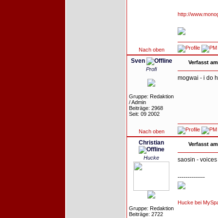
http://www.mono
Nach oben
Sven
Verfasst am
Profi
mogwai - i do
Gruppe: Redaktion
/ Admin
Beiträge: 2968
Seit: 09 2002
Nach oben
Christian
Verfasst am
Hucke
saosin - voices
--------------
Hucke bei MySp
Gruppe: Redaktion
Beiträge: 2722