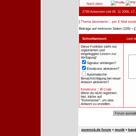
Nach oben
2700 Antworten seit 05. 11 2006, 17
[
Thema abonnieren
::
per E-Mail send
Beiträge auf mehreren Seiten (109)
<
[
Schnellantwort
Lied 
Diese Funktion steht nur
registrierten und
eingeloggten Lesern zur
Verfügung!
Signatur anhängen?
Emoticons aktivieren?
Automatische
Benachrichtigung bei neuer
Antwort aktivieren?
Emoticons
::
iB Code
Wenn du nicht registriert
bist, klicke auf
"Kommentar", um eine
Antwort zu erstellen.
purerock.de forum
»
musik
»
band