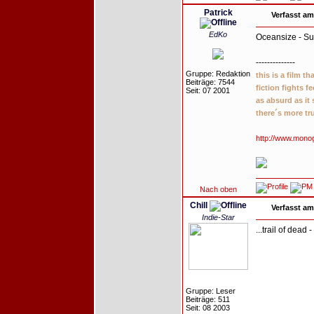
Patrick
Verfasst am
EdKo
Oceansize - Su
--------------
Gruppe: Redaktion
this is a film t
Beiträge: 7544
fiction fights f
Seit: 07 2001
as absurd as it
there´s more tr
http://www.mono
Nach oben
Chill
Verfasst am
Indie-Star
...trail of dead 
Gruppe: Leser
Beiträge: 511
Seit: 08 2003