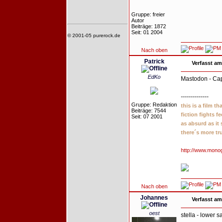
Gruppe: freier
Autor
Beiträge: 1872
Seit: 01 2004
© 2001-05 purerock.de
Nach oben
Patrick
Verfasst am
EdKo
Mastodon - Cap
--------------
Gruppe: Redaktion
this is a film t
Beiträge: 7544
fiction fights f
Seit: 07 2001
as absurd as it
there´s more tr
http://www.mono
Nach oben
Johannes
Verfasst am
oest
stella - lower 