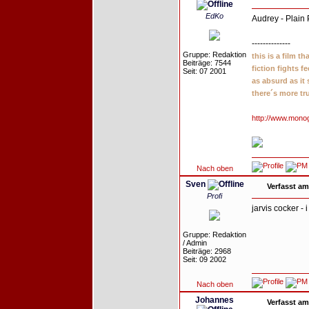
EdKo
Audrey - Plain
--------------
Gruppe: Redaktion
this is a film t
Beiträge: 7544
fiction fights f
Seit: 07 2001
as absurd as it
there´s more tr
http://www.mono
Nach oben
Sven
Verfasst am
Profi
jarvis cocker - i
Gruppe: Redaktion
/ Admin
Beiträge: 2968
Seit: 09 2002
Nach oben
Johannes
Verfasst am