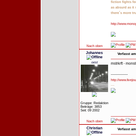
fiction fights f
as absurd as it
there´s more tr
http://www.mono
Nach oben
Johannes
Verfasst am
oest
mstrkrft - monst
--------------
http://www.livejo
---
Gruppe: Redaktion
Beiträge: 3853
Seit: 09 2002
Nach oben
Christian
Verfasst am