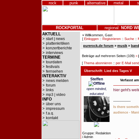
rock
punk
alternative
metal
ROCKPORTAL
regional:
NORD
W
AKTUELL
» Willkommen, Gast
>
start | news
[
Einloggen
::
Registrieren
::
Suche
::
>
plattenkritiken
purerock.de forum
»
musik
»
band
>
konzertberichte
>
interviews
Beiträge auf mehreren Seiten (109)
<
TERMINE
>
tourdaten
[
Thema abonnieren
::
per E-Mail sen
>
festivals
>
Überschrift
:
Lied des Tages V
fernsehen
INTERAKTIV
Steffen
>
Verfasst am
news melden
>
forum
open minded,
>
links
hier geht's weit
educated
>
mp3 | video
INFO
--------------
>
über uns
Is there somet
>
impressum
audience - Mani
>
f.a.q.
>
kontakt
Gruppe: Redaktion
/ Admin