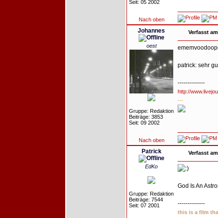
Seit: 05 2002
Nach oben
Johannes
Verfasst am
oest
ememvoodoopö
patrick: sehr gu
--------------
http://www.livejo
---
Gruppe: Redaktion
Beiträge: 3853
Seit: 09 2002
Nach oben
Patrick
Verfasst am
EdKo
God Is An Astro
Gruppe: Redaktion
Beiträge: 7544
--------------
Seit: 07 2001
this is a film t