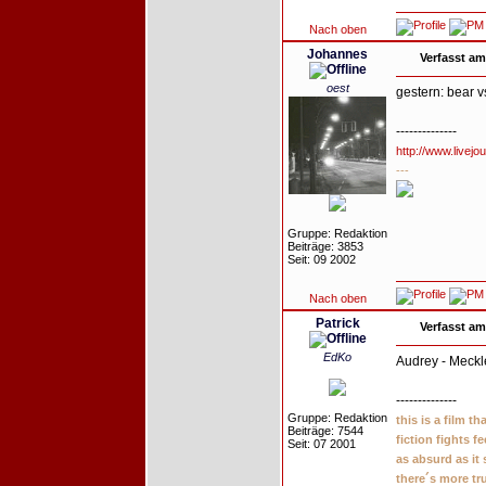
Nach oben
Johannes
Verfasst am
oest
gestern: bear 
--------------
http://www.livejo
---
Gruppe: Redaktion
Beiträge: 3853
Seit: 09 2002
Nach oben
Patrick
Verfasst am
EdKo
Audrey - Meck
--------------
Gruppe: Redaktion
this is a film t
Beiträge: 7544
fiction fights f
Seit: 07 2001
as absurd as it
there´s more tr