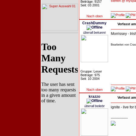
steffen @ mysp
Beiträge: 9157
Seit: 03 2001
Nach oben
CrashDummy
Verfasst am
überall bekannt
Morrissey - Iri
Bearbeitet von Cra
Gruppe: Leser
Beiträge: 975
Seit: 10 2004
Nach oben
krazzo
Verfasst am
überall beliebt
ignite - live for
--------------