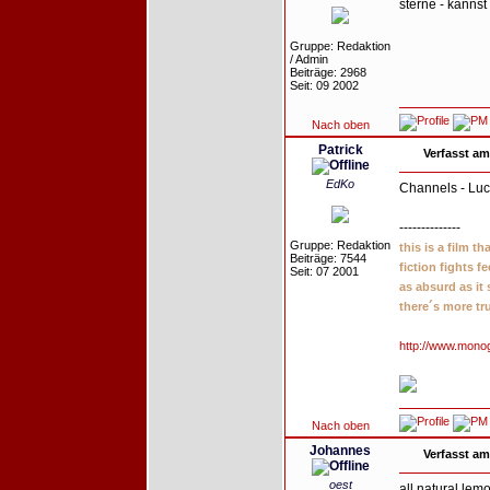
sterne - kannst
Gruppe: Redaktion
/ Admin
Beiträge: 2968
Seit: 09 2002
Nach oben
Patrick
Verfasst am
EdKo
Channels - Lu
--------------
Gruppe: Redaktion
this is a film t
Beiträge: 7544
fiction fights f
Seit: 07 2001
as absurd as it
there´s more tr
http://www.mono
Nach oben
Johannes
Verfasst am
oest
all natural lem