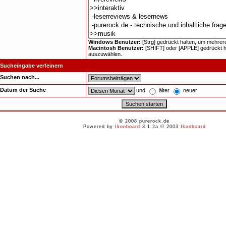
Windows Benutzer:
[Strg] gedrückt halten, um mehre
Macintosh Benutzer:
[SHIFT] oder [APPLE] gedrückt 
auszuwählen.
Sucheingabe verfeinern
Suchen nach...
Datum der Suche
und
älter
neuer
© 2008 purerock.de
Powered by
Ikonboard
3.1.2a © 2003
Ikonboard