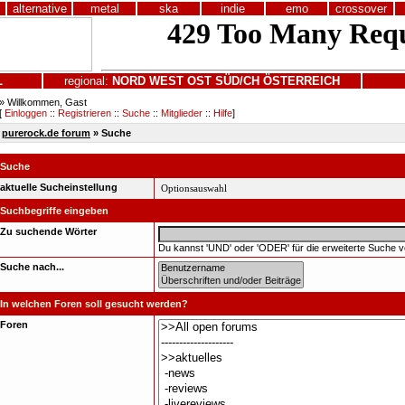
alternative
metal
ska
indie
emo
crossover
L
regional:
NORD
WEST
OST
SÜD/CH
ÖSTERREICH
» Willkommen, Gast
[
Einloggen
::
Registrieren
::
Suche
::
Mitglieder
::
Hilfe
]
purerock.de forum
» Suche
Suche
aktuelle Sucheinstellung
Suchbegriffe eingeben
Zu suchende Wörter
Du kannst 'UND' oder 'ODER' für die erweiterte Suche 
Suche nach...
In welchen Foren soll gesucht werden?
Foren