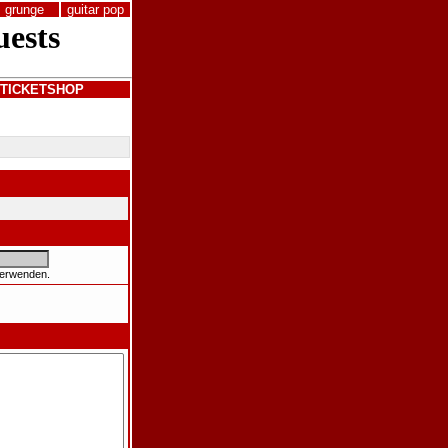
grunge
guitar pop
TICKETSHOP
verwenden.