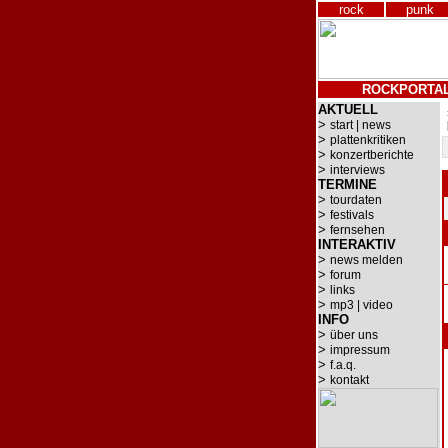
rock
punk
ROCKPORTA
AKTUELL
>
start | news
>
plattenkritiken
>
konzertberichte
>
interviews
TERMINE
>
tourdaten
>
festivals
>
fernsehen
INTERAKTIV
>
news melden
>
forum
>
links
>
mp3 | video
INFO
>
über uns
>
impressum
>
f.a.q.
>
kontakt