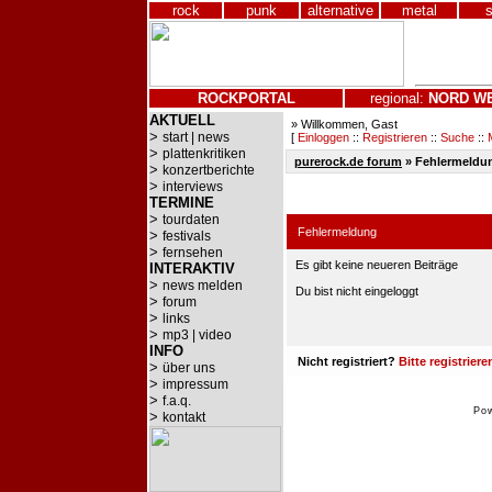
rock
punk
alternative
metal
ROCKPORTAL
regional:
NORD
W
AKTUELL
» Willkommen, Gast
>
start | news
[
Einloggen
::
Registrieren
::
Suche
::
>
plattenkritiken
purerock.de forum
»
Fehlermeldu
>
konzertberichte
>
interviews
TERMINE
>
tourdaten
Fehlermeldung
>
festivals
>
fernsehen
Es gibt keine neueren Beiträge
INTERAKTIV
>
news melden
Du bist nicht eingeloggt
>
forum
>
links
>
mp3 | video
INFO
Nicht registriert?
Bitte registriere
>
über uns
>
impressum
>
f.a.q.
Po
>
kontakt