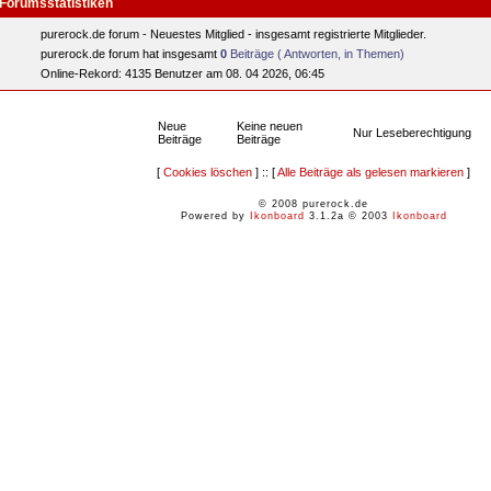
Forumsstatistiken
purerock.de forum - Neuestes Mitglied
- insgesamt
registrierte Mitglieder.
purerock.de forum hat insgesamt
0
Beiträge ( Antworten, in Themen)
Online-Rekord: 4135 Benutzer am 08. 04 2026, 06:45
Neue
Keine neuen
Nur Leseberechtigung
Beiträge
Beiträge
[
Cookies löschen
] :: [
Alle Beiträge als gelesen markieren
]
© 2008 purerock.de
Powered by
Ikonboard
3.1.2a © 2003
Ikonboard