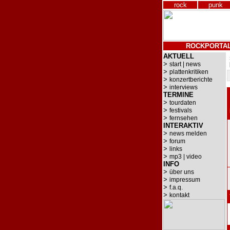
rock
punk
ROCKPORTA
AKTUELL
>
start | news
>
plattenkritiken
>
konzertberichte
>
interviews
TERMINE
>
tourdaten
>
festivals
>
fernsehen
INTERAKTIV
>
news melden
>
forum
>
links
>
mp3 | video
INFO
>
über uns
>
impressum
>
f.a.q.
>
kontakt