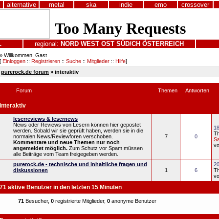
alternative
metal
ska
indie
emo
crossover
L
regional:
NORD
WEST
OST
SÜD/CH
ÖSTERREICH
» Willkommen, Gast
[
Einloggen
::
Registrieren
::
Suche
::
Mitglieder
::
Hilfe
]
purerock.de forum
» interaktiv
Forum
Themen
Antworten
interaktiv
leserreviews & lesernews
News oder Reviews von Lesern können hier gepostet
18
werden. Sobald wir sie geprüft haben, werden sie in die
T
normalen News/Reviewforen verschoben.
7
0
S
Kommentare und neue Themen nur noch
v
angemeldet möglich.
Zum Schutz vor Spam müssen
alle Beiträge vom Team freigegeben werden.
purerock.de - technische und inhaltliche fragen und
20
diskussionen
1
6
T
v
71 aktive Benutzer in den letzten 15 Minuten
71
Besucher,
0
registrierte Mitglieder,
0
anonyme Benutzer