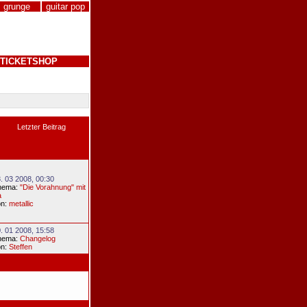
grunge
guitar pop
TICKETSHOP
Letzter Beitrag
. 03 2008, 00:30
hema:
"Die Vorahnung" mit
a
on:
metallic
. 01 2008, 15:58
hema:
Changelog
on:
Steffen