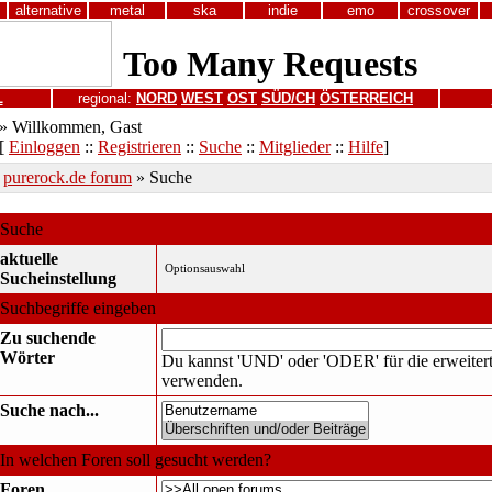
alternative
metal
ska
indie
emo
crossover
L
regional:
NORD
WEST
OST
SÜD/CH
ÖSTERREICH
» Willkommen, Gast
[
Einloggen
::
Registrieren
::
Suche
::
Mitglieder
::
Hilfe
]
purerock.de forum
» Suche
Suche
aktuelle
Sucheinstellung
Suchbegriffe eingeben
Zu suchende
Wörter
Du kannst 'UND' oder 'ODER' für die erweiter
verwenden.
Suche nach...
In welchen Foren soll gesucht werden?
Foren