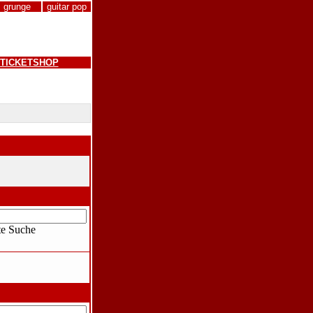
grunge
guitar pop
TICKETSHOP
te Suche