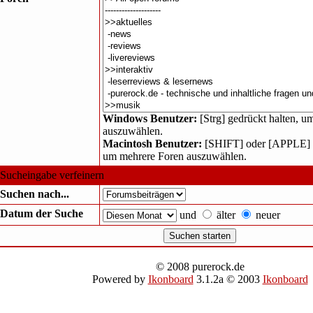
Windows Benutzer:
[Strg] gedrückt halten, u
auszuwählen.
Macintosh Benutzer:
[SHIFT] oder [APPLE] g
um mehrere Foren auszuwählen.
Sucheingabe verfeinern
Suchen nach...
Datum der Suche
und
älter
neuer
© 2008 purerock.de
Powered by
Ikonboard
3.1.2a © 2003
Ikonboard