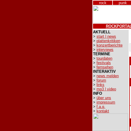
rock
punk
ROCKPORTA
AKTUELL
>
start | news
>
plattenkritiken
>
konzertberichte
>
interviews
TERMINE
>
tourdaten
>
festivals
>
fernsehen
INTERAKTIV
>
news melden
>
forum
>
links
>
mp3 | video
INFO
>
über uns
>
impressum
>
f.a.q.
>
kontakt