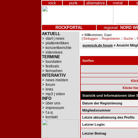
rock
punk
alternative
metal
ROCKPORTAL
regional:
NORD
W
AKTUELL
» Willkommen, Gast
>
start | news
[
Einloggen
::
Registrieren
::
Suche
::
>
plattenkritiken
purerock.de forum
» Ansicht Mitgl
>
konzertberichte
>
interviews
TERMINE
Steffen
>
tourdaten
>
festivals
>
fernsehen
INTERAKTIV
>
news melden
Klic
>
forum
Klicke hi
>
links
>
mp3 | video
Statistik und Informationen über 
INFO
>
über uns
Datum der Registrierung
>
impressum
Mitgliedsnummer
>
f.a.q.
>
kontakt
Letzte aktualisierung des Profils
Letzter Login:
Letzter Beitrag