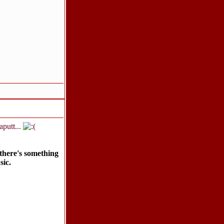
putt...
there's something
sic.