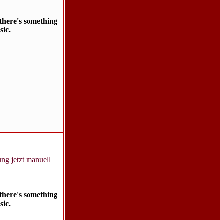
there's something
sic.
ng jetzt manuell
there's something
sic.