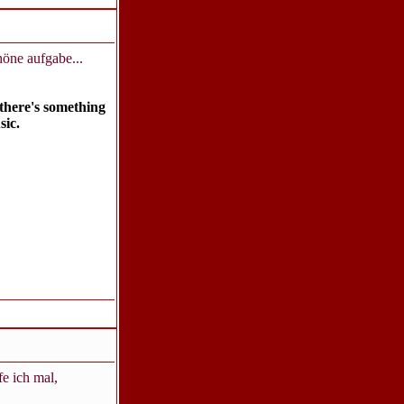
öne aufgabe...
there's something
sic.
fe ich mal,