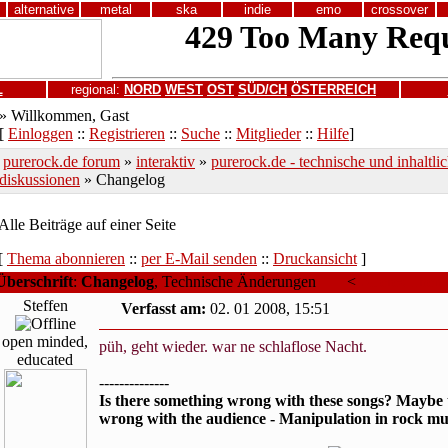
alternative
metal
ska
indie
emo
crossover
L
regional:
NORD
WEST
OST
SÜD/CH
ÖSTERREICH
» Willkommen, Gast
[
Einloggen
::
Registrieren
::
Suche
::
Mitglieder
::
Hilfe
]
purerock.de forum
»
interaktiv
»
purerock.de - technische und inhaltli
diskussionen
» Changelog
Alle Beiträge auf einer Seite
[
Thema abonnieren
::
per E-Mail senden
::
Druckansicht
]
Überschrift
:
Changelog
, Technische Änderungen
<
Älteres Them
Steffen
Verfasst am:
02. 01 2008, 15:51
open minded,
püh, geht wieder. war ne schlaflose Nacht.
educated
--------------
Is there something wrong with these songs? Maybe 
wrong with the audience - Manipulation in rock mu