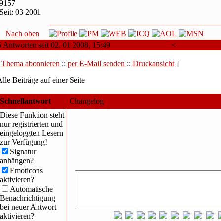
9157
Seit: 03 2001
Nach oben
6 Antworten seit 02. 01 2008, 15:49
<
Älteres Them
[
Thema abonnieren
::
per E-Mail senden
::
Druckansicht
]
Alle Beiträge auf einer Seite
Schnellantwort
Changelog
Diese Funktion steht
nur registrierten und
eingeloggten Lesern
zur Verfügung!
Signatur
anhängen?
Emoticons
aktivieren?
Automatische
Benachrichtigung
bei neuer Antwort
aktivieren?