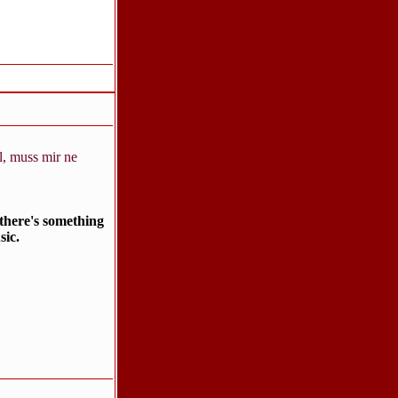
l, muss mir ne
there's something
sic.