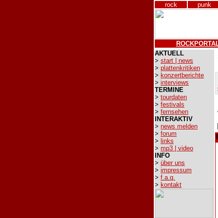
rock
punk
ROCKPORTA
AKTUELL
>
start | news
>
plattenkritiken
>
konzertberichte
>
interviews
TERMINE
>
tourdaten
>
festivals
>
fernsehen
INTERAKTIV
>
news melden
>
forum
>
links
>
mp3 | video
INFO
>
über uns
>
impressum
>
f.a.q.
>
kontakt