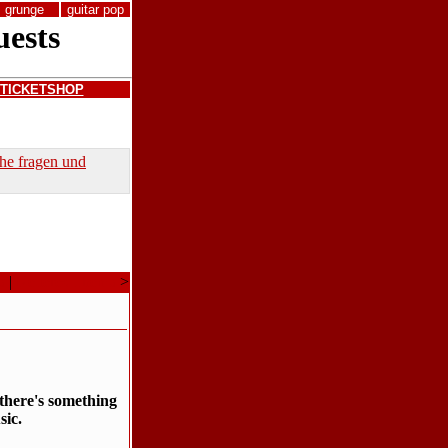
grunge
guitar pop
TICKETSHOP
che fragen und
a
|
Neueres Thema
>
there's something
sic.