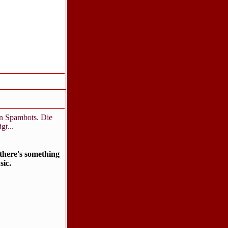
in Spambots. Die
gt...
there's something
sic.