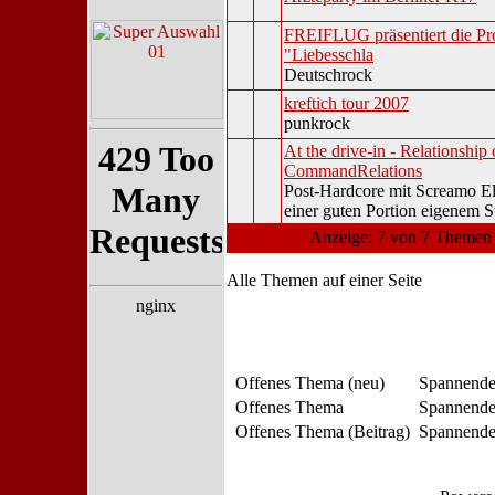
FREIFLUG präsentiert die P
"Liebesschla
Deutschrock
kreftich tour 2007
punkrock
At the drive-in - Relationship 
CommandRelations
Post-Hardcore mit Screamo E
einer guten Portion eigenem St
Anzeige: 7 von 7 Themen 
Alle Themen auf einer Seite
Offenes Thema (neu)
Spannende
Offenes Thema
Spannende
Offenes Thema (Beitrag)
Spannendes