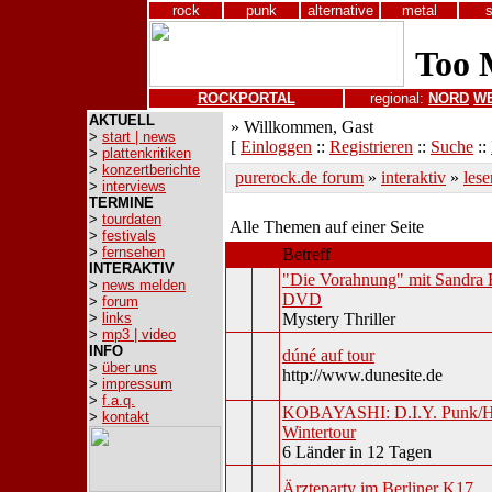
rock
punk
alternative
metal
ROCKPORTAL
regional:
NORD
W
AKTUELL
» Willkommen, Gast
>
start | news
[
Einloggen
::
Registrieren
::
Suche
::
>
plattenkritiken
>
konzertberichte
purerock.de forum
»
interaktiv
»
les
>
interviews
TERMINE
>
tourdaten
Alle Themen auf einer Seite
>
festivals
>
fernsehen
Betreff
INTERAKTIV
"Die Vorahnung" mit Sandra 
>
news melden
DVD
>
forum
>
links
Mystery Thriller
>
mp3 | video
INFO
dúné auf tour
>
über uns
http://www.dunesite.de
>
impressum
>
f.a.q.
KOBAYASHI: D.I.Y. Punk/H
>
kontakt
Wintertour
6 Länder in 12 Tagen
Ärzteparty im Berliner K17