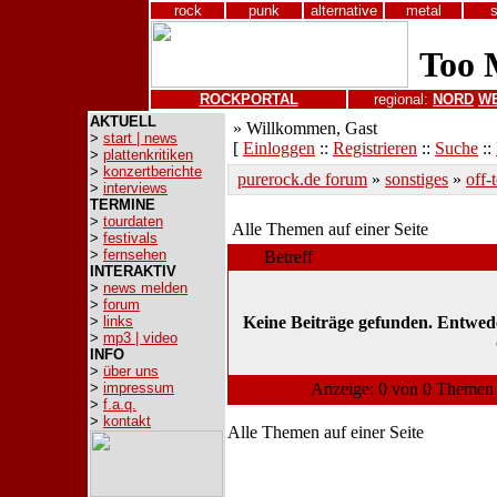
rock
punk
alternative
metal
ROCKPORTAL
regional:
NORD
W
AKTUELL
» Willkommen, Gast
>
start | news
[
Einloggen
::
Registrieren
::
Suche
::
>
plattenkritiken
>
konzertberichte
purerock.de forum
»
sonstiges
»
off-
>
interviews
TERMINE
>
tourdaten
Alle Themen auf einer Seite
>
festivals
>
fernsehen
Betreff
INTERAKTIV
>
news melden
>
forum
>
links
Keine Beiträge gefunden. Entweder
>
mp3 | video
INFO
>
über uns
>
impressum
Anzeige: 0 von 0 Themen 
>
f.a.q.
>
kontakt
Alle Themen auf einer Seite