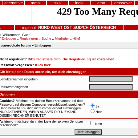
alternative
metal
ska
indie
emo
crossover
L
regional:
NORD
WEST
OST
SÜD/CH
ÖSTERREICH
» Willkommen, Gast
[
Einloggen
::
Registrieren
::
Suche
::
Mitglieder
::
Hilfe
]
purerock.de forum
» Einloggen
Nicht registriert?
Bitte registriere dich. Die Registrierung ist kostenlos!
Passwort vergessen?
Klick hier!
Gib bitte deine Daten unten ein, um dich einzuloggen
Benutzernamen eingeben
Passwort eingeben
Optionen
Cookies?
Möchtest du deinen Benutzernamen und dein
Passwort auf diesem Computer verschlüsselt speichern?
Ja
Dann brauchst du dich nicht immer erneut einzuloggen.
NUR AKTIVIEREN, WENN AUSSER DIR NIEMAND
Nein
DIESEN RECHNER BENUTZT.
Achtung
, möchtest du in der Liste der aktiven Benutzer
Nein
erscheinen?