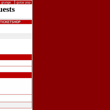
grunge
guitar pop
TICKETSHOP