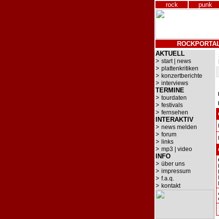
rock
punk
ROCKPORTA
AKTUELL
>
start | news
>
plattenkritiken
>
konzertberichte
>
interviews
TERMINE
>
tourdaten
>
festivals
>
fernsehen
INTERAKTIV
>
news melden
>
forum
>
links
>
mp3 | video
INFO
>
über uns
>
impressum
>
f.a.q.
>
kontakt