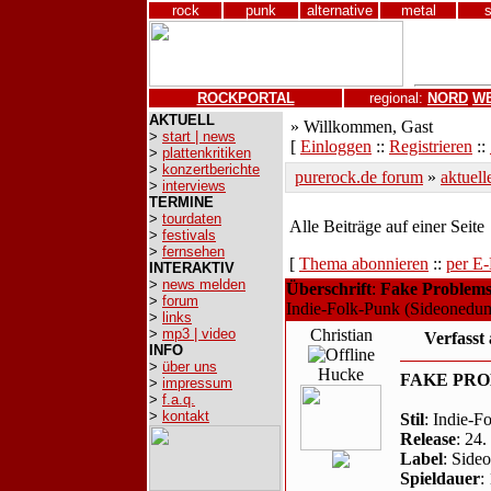
rock
punk
alternative
metal
ROCKPORTAL
regional:
NORD
W
AKTUELL
» Willkommen, Gast
>
start | news
[
Einloggen
::
Registrieren
::
>
plattenkritiken
>
konzertberichte
purerock.de forum
»
aktuell
>
interviews
TERMINE
>
tourdaten
Alle Beiträge auf einer Seite
>
festivals
>
fernsehen
[
Thema abonnieren
::
per E-
INTERAKTIV
>
news melden
Überschrift
:
Fake Problems
>
forum
Indie-Folk-Punk (Sideonedu
>
links
>
mp3 | video
Christian
Verfasst
INFO
>
über uns
Hucke
FAKE PRO
>
impressum
>
f.a.q.
>
kontakt
Stil
: Indie-F
Release
: 24
Label
: Side
Spieldauer
: