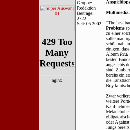
Anspieltipp
Gruppe:
Redaktion
Multimedia
Beiträge:
2722
“The best ba
Seit: 05 2002
Problems
sp
zu einer solc
sollte man i
schön nah an
einigen, das
Album
Real
besten Bands
angesichts de
sind. Zaube
bereits ein e
die Tanzfläc
Boy knutschen
Zwar verlier
weitere Port
Kauf nehmen.
Melancholie 
obligatorisc
oder Against
Jungs bereit