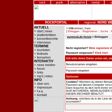
rock
punk
alternative
metal
ROCKPORTAL
regional:
NORD
W
AKTUELL
» Willkommen, Gast
>
start | news
[
Einloggen
::
Registrieren
::
Suche
::
>
plattenkritiken
purerock.de forum
» Einloggen
>
konzertberichte
>
interviews
TERMINE
Nicht registriert?
Bitte registriere 
>
tourdaten
Passwort vergessen?
Klick hier!
>
festivals
>
fernsehen
Gib bitte deine Daten unten ein, 
INTERAKTIV
Benutzernamen eingeben
>
news melden
>
forum
Passwort eingeben
>
links
>
mp3 | video
Optionen
INFO
Cookies?
Möchtest du deinen Benut
>
über uns
Passwort auf diesem Computer versch
>
impressum
Dann brauchst du dich nicht immer er
>
NUR AKTIVIEREN, WENN AUSSER 
f.a.q.
DIESEN RECHNER BENUTZT.
>
kontakt
Achtung
, möchtest du in der Liste d
erscheinen?