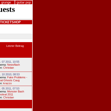
grunge
guitar pop
TICKETSHOP
Letzter Beitrag
. 07 2011, 10:55
hema:
Newsflash
on:
Christian
. 10 2010, 08:53
hema:
Fake Problems -
eal Ghosts Caug
on:
krazzo
. 05 2011, 07:53
hema:
Monster Bash
stival 2011
on:
Christian