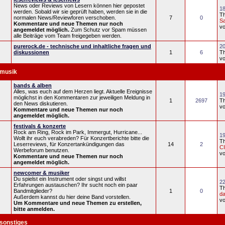
News oder Reviews von Lesern können hier gepostet
18
werden. Sobald wir sie geprüft haben, werden sie in die
T
normalen News/Reviewforen verschoben.
7
0
S
Kommentare und neue Themen nur noch
v
angemeldet möglich.
Zum Schutz vor Spam müssen
alle Beiträge vom Team freigegeben werden.
purerock.de - technische und inhaltliche fragen und
20
diskussionen
1
6
T
v
musik
bands & alben
Alles, was euch auf dem Herzen liegt. Aktuelle Ereignisse
19
möglichst in den Kommentaren zur jeweiligen Meldung in
1
2697
T
den News diskutieren.
v
Kommentare und neue Themen nur noch
angemeldet möglich.
festivals & konzerte
Rock am Ring, Rock im Park, Immergut, Hurricane...
19
Wollt ihr euch verabreden? Für Konzertberichte bitte die
T
Leserreviews, für Konzertankündigungen das
14
2
C
Werbeforum benutzen.
v
Kommentare und neue Themen nur noch
angemeldet möglich.
newcomer & musiker
Du spielst ein Instrument oder singst und willst
22
Erfahrungen austauschen? Ihr sucht noch ein paar
T
Bandmitglieder?
1
0
d
Außerdem kannst du hier deine Band vorstellen.
v
Um Kommentare und neue Themen zu erstellen,
bitte anmelden.
sonstiges