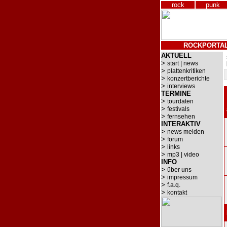
rock
punk
ROCKPORTA
AKTUELL
>
start | news
>
plattenkritiken
>
konzertberichte
>
interviews
TERMINE
>
tourdaten
>
festivals
>
fernsehen
INTERAKTIV
>
news melden
>
forum
>
links
>
mp3 | video
INFO
>
über uns
>
impressum
>
f.a.q.
>
kontakt