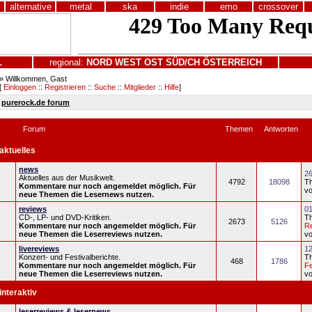
alternative
metal
ska
indie
emo
crossover
L
regional:
NORD
WEST
OST
SÜD/CH
ÖSTERREICH
» Willkommen, Gast
[
Einloggen
::
Registrieren
::
Suche
::
Mitglieder
::
Hilfe
]
purerock.de forum
Forum
Themen
Antworten
aktuelles
news
26
Aktuelles aus der Musikwelt.
4792
18098
T
Kommentare nur noch angemeldet möglich. Für
v
neue Themen die Lesernews nutzen.
reviews
01
CD-, LP- und DVD-Kritiken.
T
2673
5126
Kommentare nur noch angemeldet möglich. Für
R
neue Themen die Leserreviews nutzen.
v
livereviews
12
Konzert- und Festivalberichte.
T
468
1786
Kommentare nur noch angemeldet möglich. Für
Fe
neue Themen die Leserreviews nutzen.
v
interaktiv
leserreviews & lesernews