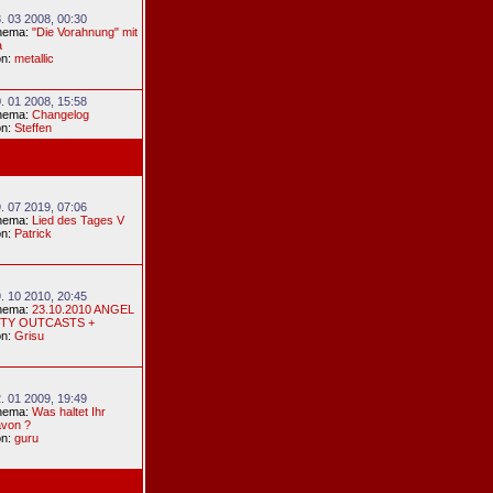
. 03 2008, 00:30
hema:
"Die Vorahnung" mit
a
on:
metallic
. 01 2008, 15:58
hema:
Changelog
on:
Steffen
. 07 2019, 07:06
hema:
Lied des Tages V
on:
Patrick
. 10 2010, 20:45
hema:
23.10.2010 ANGEL
ITY OUTCASTS +
on:
Grisu
. 01 2009, 19:49
hema:
Was haltet Ihr
avon ?
on:
guru