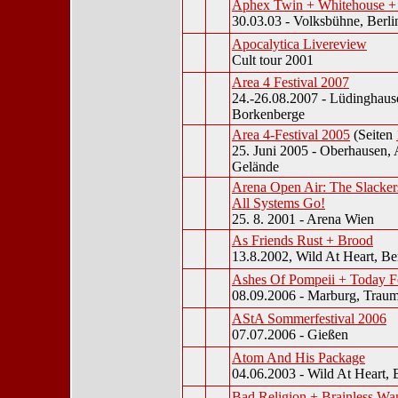
Aphex Twin + Whitehouse + 
30.03.03 - Volksbühne, Berli
Apocalytica Livereview
Cult tour 2001
Area 4 Festival 2007
24.-26.08.2007 - Lüdinghause
Borkenberge
Area 4-Festival 2005
(Seiten
25. Juni 2005 - Oberhausen,
Gelände
Arena Open Air: The Slacker
All Systems Go!
25. 8. 2001 - Arena Wien
As Friends Rust + Brood
13.8.2002, Wild At Heart, Be
Ashes Of Pompeii + Today F
08.09.2006 - Marburg, Trau
AStA Sommerfestival 2006
07.07.2006 - Gießen
Atom And His Package
04.06.2003 - Wild At Heart, 
Bad Religion + Brainless Wa