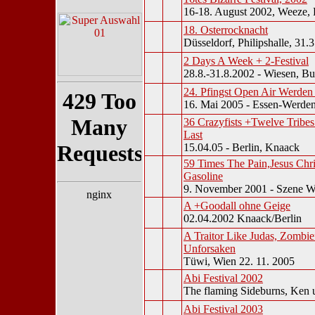
16-18. August 2002, Weeze, 
18. Osterrocknacht
Düsseldorf, Philipshalle, 31.
2 Days A Week + 2-Festival
28.8.-31.8.2002 - Wiesen, B
24. Pfingst Open Air Werden
16. Mai 2005 - Essen-Werde
36 Crazyfists +Twelve Tribes
Last
15.04.05 - Berlin, Knaack
59 Times The Pain,Jesus Ch
Gasoline
9. November 2001 - Szene W
A +Goodall ohne Geige
02.04.2002 Knaack/Berlin
A Traitor Like Judas, Zombie
Unforsaken
Tüwi, Wien 22. 11. 2005
Abi Festival 2002
The flaming Sideburns, Ken
Abi Festival 2003