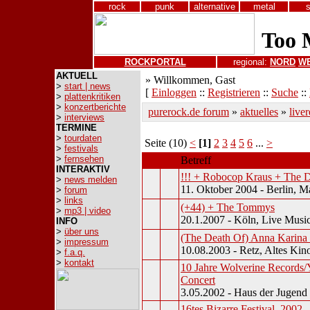
rock
punk
alternative
metal
ROCKPORTAL
regional:
NORD
W
AKTUELL
» Willkommen, Gast
>
start | news
[
Einloggen
::
Registrieren
::
Suche
::
>
plattenkritiken
>
konzertberichte
purerock.de forum
»
aktuelles
»
live
>
interviews
TERMINE
>
tourdaten
Seite (10)
<
[1]
2
3
4
5
6
...
>
>
festivals
>
fernsehen
Betreff
INTERAKTIV
!!! + Robocop Kraus + The D
>
news melden
11. Oktober 2004 - Berlin, M
>
forum
>
links
(+44) + The Tommys
>
mp3 | video
20.1.2007 - Köln, Live Music
INFO
>
über uns
(The Death Of) Anna Karina 
>
impressum
10.08.2003 - Retz, Altes Kin
>
f.a.q.
>
kontakt
10 Jahre Wolverine Records/Ye
Concert
3.05.2002 - Haus der Jugend
16tes Bizarre Festival, 2002