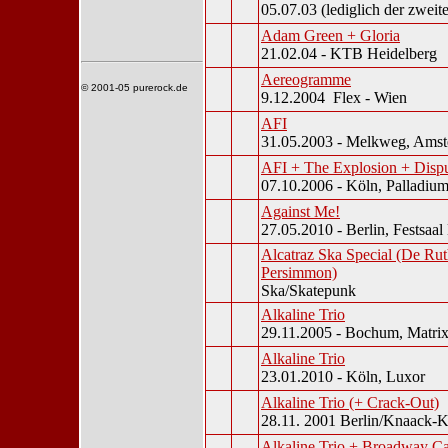
05.07.03 (lediglich der zweit
Adam Green + Gloria
21.02.04 - KTB Heidelberg
Aereogramme
© 2001-05 purerock.de
9.12.2004 Flex - Wien
AFI
31.05.2003 - Melkweg, Ams
AFI + The Explosion + Disp
07.10.2006 - Köln, Palladiu
Against Me!
27.05.2010 - Berlin, Festsaa
Alcatraz Ska Special (De Rut
Persimmon)
Ska/Skatepunk
Alkaline Trio
29.11.2005 - Bochum, Matri
Alkaline Trio
23.01.2010 - Köln, Luxor
Alkaline Trio (+ Crack-Out)
28.11. 2001 Berlin/Knaack-
Alkaline Trio + Broadway Ca