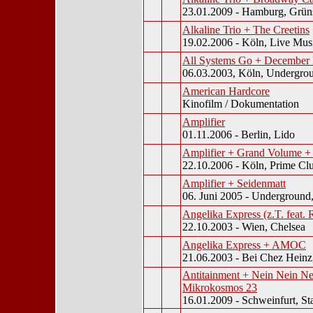
23.01.2009 - Hamburg, Grün
Alkaline Trio + The Creetins
19.02.2006 - Köln, Live Mus
All Systems Go + December 
06.03.2003, Köln, Undergro
American Hardcore
Kinofilm / Dokumentation
Amplifier
01.11.2006 - Berlin, Lido
Amplifier + Grand Volume +
22.10.2006 - Köln, Prime Cl
Amplifier + Seidenmatt
06. Juni 2005 - Underground
Angelika Express (z.T. feat. 
22.10.2003 - Wien, Chelsea
Angelika Express + AMOC
21.06.2003 - Bei Chez Hein
Antitainment + Nein Nein Ne
Mikrokosmos 23
16.01.2009 - Schweinfurt, St