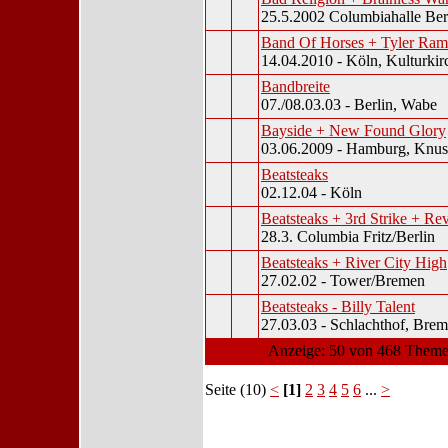
25.5.2002 Columbiahalle Ber
Band Of Horses + Tyler Ram
14.04.2010 - Köln, Kulturkir
Bandbreite
07./08.03.03 - Berlin, Wabe
Bayside + New Found Glory
03.06.2009 - Hamburg, Knus
Beatsteaks
02.12.04 - Köln
Beatsteaks + 3rd Strike + Re
28.3. Columbia Fritz/Berlin
Beatsteaks + River City High
27.02.02 - Tower/Bremen
Beatsteaks - Billy Talent
27.03.03 - Schlachthof, Bre
Anzeige: 50 von 468 Themen
Seite (10)
<
[1]
2
3
4
5
6
...
>