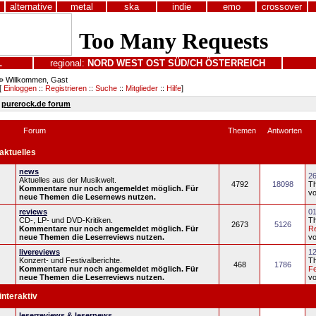
alternative
metal
ska
indie
emo
crossover
L
regional:
NORD
WEST
OST
SÜD/CH
ÖSTERREICH
» Willkommen, Gast
[
Einloggen
::
Registrieren
::
Suche
::
Mitglieder
::
Hilfe
]
purerock.de forum
Forum
Themen
Antworten
aktuelles
news
26
Aktuelles aus der Musikwelt.
4792
18098
T
Kommentare nur noch angemeldet möglich. Für
v
neue Themen die Lesernews nutzen.
reviews
01
CD-, LP- und DVD-Kritiken.
T
2673
5126
Kommentare nur noch angemeldet möglich. Für
R
neue Themen die Leserreviews nutzen.
v
livereviews
12
Konzert- und Festivalberichte.
T
468
1786
Kommentare nur noch angemeldet möglich. Für
Fe
neue Themen die Leserreviews nutzen.
v
interaktiv
leserreviews & lesernews