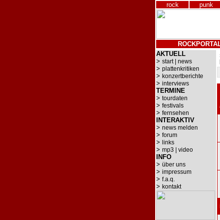
rock
punk
ROCKPORTA
AKTUELL
>
start | news
>
plattenkritiken
>
konzertberichte
>
interviews
TERMINE
>
tourdaten
>
festivals
>
fernsehen
INTERAKTIV
>
news melden
>
forum
>
links
>
mp3 | video
INFO
>
über uns
>
impressum
>
f.a.q.
>
kontakt