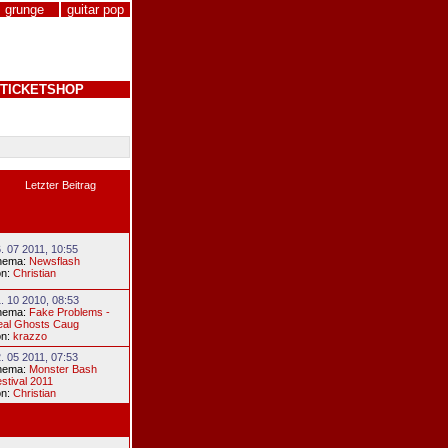
grunge
guitar pop
TICKETSHOP
Letzter Beitrag
. 07 2011, 10:55
hema:
Newsflash
on:
Christian
. 10 2010, 08:53
hema:
Fake Problems -
eal Ghosts Caug
on:
krazzo
. 05 2011, 07:53
hema:
Monster Bash
stival 2011
on:
Christian