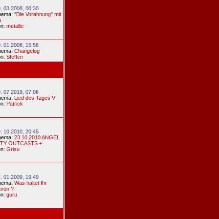
. 03 2008, 00:30
hema:
"Die Vorahnung" mit
a
on:
metallic
. 01 2008, 15:58
hema:
Changelog
on:
Steffen
. 07 2019, 07:06
hema:
Lied des Tages V
on:
Patrick
. 10 2010, 20:45
hema:
23.10.2010 ANGEL
ITY OUTCASTS +
on:
Grisu
. 01 2009, 19:49
hema:
Was haltet Ihr
avon ?
on:
guru