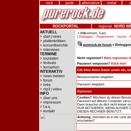
rock
punk
alternative
metal
ROCKPORTAL
regional:
NORD
W
AKTUELL
» Willkommen, Gast
>
start | news
[
Einloggen
::
Registrieren
::
Suche
::
>
plattenkritiken
>
purerock.de forum
» Einloggen
konzertberichte
>
interviews
TERMINE
>
Nicht registriert?
Bitte registriere 
tourdaten
>
festivals
Passwort vergessen?
Klick hier!
>
fernsehen
Gib bitte deine Daten unten ein, 
INTERAKTIV
>
news melden
Benutzernamen eingeben
>
forum
>
Passwort eingeben
links
>
mp3 | video
Optionen
INFO
>
Cookies?
Möchtest du deinen Benut
über uns
Passwort auf diesem Computer versch
>
impressum
Dann brauchst du dich nicht immer er
>
f.a.q.
NUR AKTIVIEREN, WENN AUSSER 
>
kontakt
DIESEN RECHNER BENUTZT.
Achtung
, möchtest du in der Liste d
erscheinen?