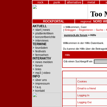
rock
punk
alternative
metal
ROCKPORTAL
regional:
NORD
W
AKTUELL
» Willkommen, Gast
>
start | news
[
Einloggen
::
Registrieren
::
Suche
::
>
plattenkritiken
purerock.de forum
» Hilfe
>
konzertberichte
>
interviews
Willkommen in der Hilfe-Datenbank.
TERMINE
>
tourdaten
Du kannst die Hilfe über die Beitragst
>
festivals
>
fernsehen
Hilfe
INTERAKTIV
Gib einen Suchbegriff ein
>
news melden
>
forum
>
links
>
mp3 | video
Wähle einen Beitrag
INFO
>
über uns
Cookies
>
impressum
>
f.a.q.
Email to a friend
>
kontakt
Logging In
Logging Out