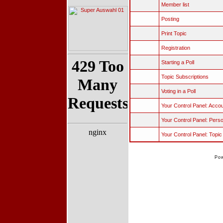
Member list
Posting
Print Topic
Registration
Starting a Poll
Topic Subscriptions
Voting in a Poll
Your Control Panel: Acco
Your Control Panel: Perso
Your Control Panel: Topi
Po