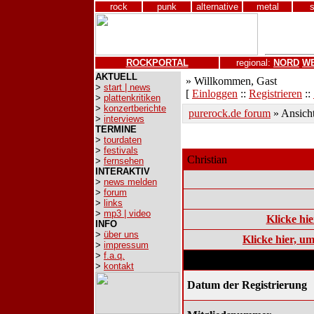
rock
punk
alternative
metal
ROCKPORTAL
regional:
NORD
W
AKTUELL
» Willkommen, Gast
>
start | news
[
Einloggen
::
Registrieren
::
>
plattenkritiken
>
konzertberichte
purerock.de forum
» Ansicht
>
interviews
TERMINE
>
tourdaten
>
festivals
Christian
>
fernsehen
INTERAKTIV
>
news melden
>
forum
>
links
>
mp3 | video
Klicke hi
INFO
>
über uns
Klicke hier, u
>
impressum
>
f.a.q.
Statistik und Informatione
>
kontakt
Datum der Registrierung