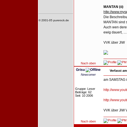
MANTAN (ö)
http://www.my
Die Beschreib
© 2001-05 purerock.de
MANTAN sind s
Auch wen dere
ewig dauert, .....
VVK über JiW
Nach oben
Grisu
Verfasst am
Newcomer
am SAMSTAG ist
Gruppe: Leser
http://www.yo
Beiträge: 62
Seit: 10 2006
http://www.yo
VVK über JiW V
Nach oben