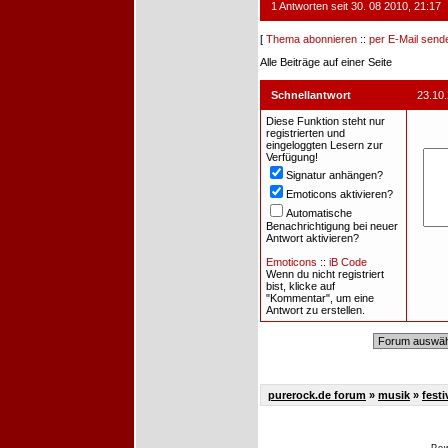
1 Antworten seit 30. 08 2010, 21:17
[
Thema abonnieren
::
per E-Mail send
Alle Beiträge auf einer Seite
Schnellantwort
23.10
Diese Funktion steht nur
registrierten und
eingeloggten Lesern zur
Verfügung!
Signatur anhängen?
Emoticons aktivieren?
Automatische
Benachrichtigung bei neuer
Antwort aktivieren?
Emoticons
::
iB Code
Wenn du nicht registriert
bist, klicke auf
"Kommentar", um eine
Antwort zu erstellen.
purerock.de forum
»
musik
»
festi