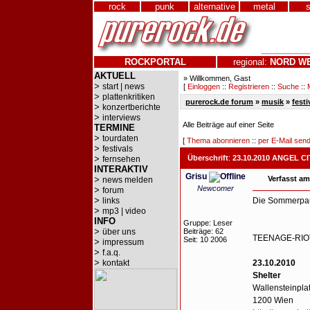
rock
punk
alternative
metal
ROCKPORTAL
regional:
NORD
W
AKTUELL
» Willkommen, Gast
>
start | news
[
Einloggen
::
Registrieren
::
Suche
::
>
plattenkritiken
purerock.de forum
»
musik
»
festi
>
konzertberichte
>
interviews
Alle Beiträge auf einer Seite
TERMINE
>
tourdaten
[
Thema abonnieren
::
per E-Mail sen
>
festivals
>
Überschrift
:
23.10.2010 ANGEL CI
fernsehen
INTERAKTIV
Grisu
>
Verfasst am
news melden
Newcomer
>
forum
>
links
Die Sommerpaus
>
mp3 | video
INFO
Gruppe: Leser
>
über uns
Beiträge: 62
TEENAGE-RIOT
Seit: 10 2006
>
impressum
>
f.a.q.
>
kontakt
23.10.2010
Shelter
Wallensteinpla
1200 Wien