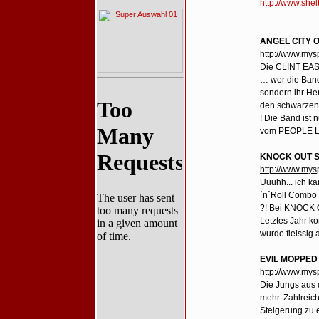
http://www.shelt
ANGEL CITY O
http://www.my
Die CLINT EA
… wer die Band
sondern ihr He
den schwarzen
! Die Band ist
vom PEOPLE LI
KNOCK OUT S
http://www.mys
Uuuhh... ich ka
´n´Roll Combo 
?! Bei KNOCK O
Letztes Jahr k
wurde fleissig 
EVIL MOPPED 
http://www.my
Die Jungs aus 
mehr. Zahlreich
Steigerung zu 