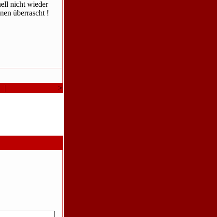
ll nicht wieder
nen überrascht !
a
|
Neueres Thema
>