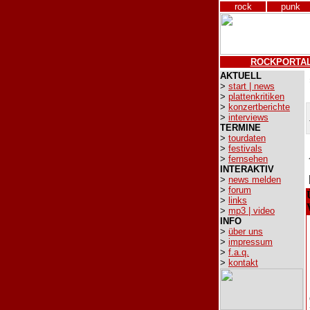
rock
punk
ROCKPORTA
AKTUELL
>
start | news
>
plattenkritiken
>
konzertberichte
>
interviews
TERMINE
>
tourdaten
>
festivals
>
fernsehen
INTERAKTIV
>
news melden
>
forum
>
links
>
mp3 | video
INFO
>
über uns
>
impressum
>
f.a.q.
>
kontakt