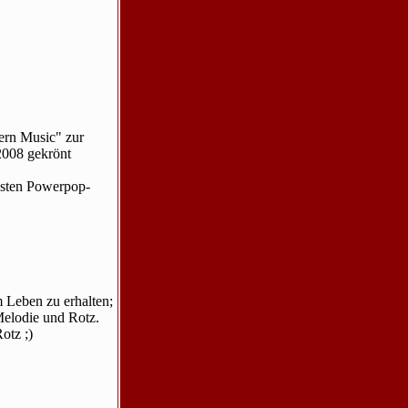
ern Music" zur
2008 gekrönt
insten Powerpop-
!
 Leben zu erhalten;
Melodie und Rotz.
otz ;)