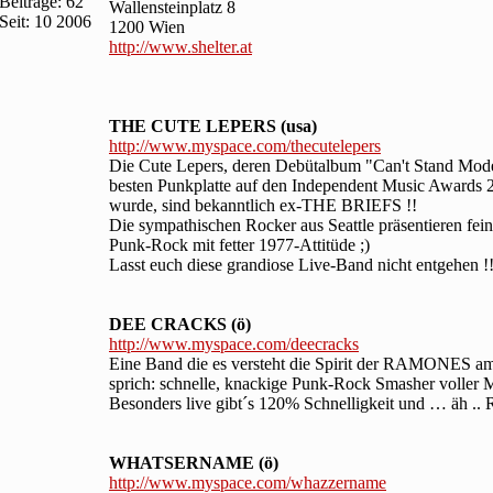
Beiträge: 62
Wallensteinplatz 8
Seit: 10 2006
1200 Wien
http://www.shelter.at
THE CUTE LEPERS (usa)
http://www.myspace.com/thecutelepers
Die Cute Lepers, deren Debütalbum "Can't Stand Mod
besten Punkplatte auf den Independent Music Awards 
wurde, sind bekanntlich ex-THE BRIEFS !!
Die sympathischen Rocker aus Seattle präsentieren fe
Punk-Rock mit fetter 1977-Attitüde ;)
Lasst euch diese grandiose Live-Band nicht entgehen !
DEE CRACKS (ö)
http://www.myspace.com/deecracks
Eine Band die es versteht die Spirit der RAMONES am
sprich: schnelle, knackige Punk-Rock Smasher voller 
Besonders live gibt´s 120% Schnelligkeit und … äh .. R
WHATSERNAME (ö)
http://www.myspace.com/whazzername