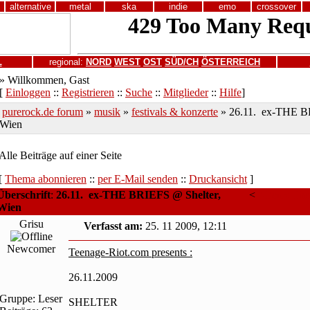
alternative
metal
ska
indie
emo
crossover
L
regional:
NORD
WEST
OST
SÜD/CH
ÖSTERREICH
» Willkommen, Gast
[
Einloggen
::
Registrieren
::
Suche
::
Mitglieder
::
Hilfe
]
purerock.de forum
»
musik
»
festivals & konzerte
» 26.11. ex-THE B
Wien
Alle Beiträge auf einer Seite
[
Thema abonnieren
::
per E-Mail senden
::
Druckansicht
]
Überschrift
:
26.11. ex-THE BRIEFS @ Shelter,
<
Älteres Th
Wien
Grisu
Verfasst am:
25. 11 2009, 12:11
Newcomer
Teenage-Riot.com presents :
26.11.2009
Gruppe: Leser
SHELTER