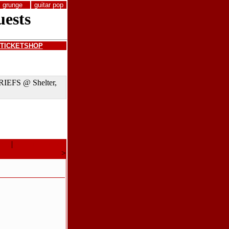
grunge
guitar pop
TICKETSHOP
RIEFS @ Shelter,
ema
|
Neueres Thema
>