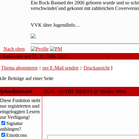
Ein Rock-Bastard der 2006 geboren wurde und so schne
verschwindet´und gekonnt mit zahlreichen Coverversio
VVK über JugendInfo…
Nach oben
0 Antworten seit 25. 11 2009, 12:11
<
Älteres Them
[
Thema abonnieren
::
per E-Mail senden
::
Druckansicht
]
Alle Beiträge auf einer Seite
Schnellantwort
26.11. ex-THE BRIEFS @ Shelter, Wien
Diese Funktion steht
nur registrierten und
eingeloggten Lesern
zur Verfügung!
Signatur
anhängen?
Emoticons