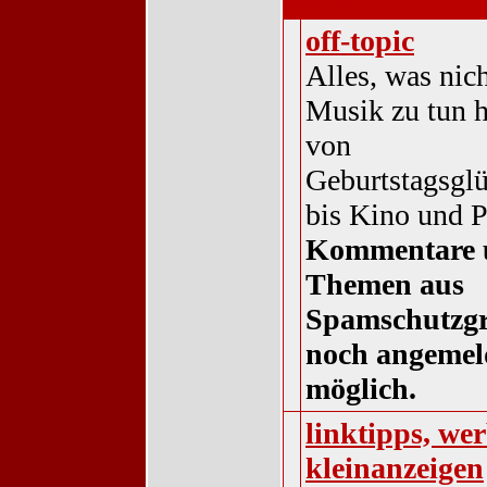
sonstiges
off-topic
Alles, was nic
Musik zu tun ha
von
Geburtstagsgl
bis Kino und P
Kommentare 
Themen aus
Spamschutzg
noch angemel
möglich.
linktipps, w
kleinanzeigen