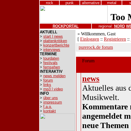
rock
punk
alternative
metal
ROCKPORTAL
regional:
NORD
W
AKTUELL
» Willkommen, Gast
>
start | news
[
Einloggen
::
Registrieren
::
>
plattenkritiken
>
konzertberichte
purerock.de forum
>
interviews
TERMINE
>
tourdaten
Forum
>
festivals
>
fernsehen
aktuelles
INTERAKTIV
>
news melden
news
>
forum
>
links
Aktuelles aus 
>
mp3 | video
INFO
Musikwelt.
>
über uns
>
impressum
Kommentare 
>
f.a.q.
>
kontakt
angemeldet m
neue Themen 