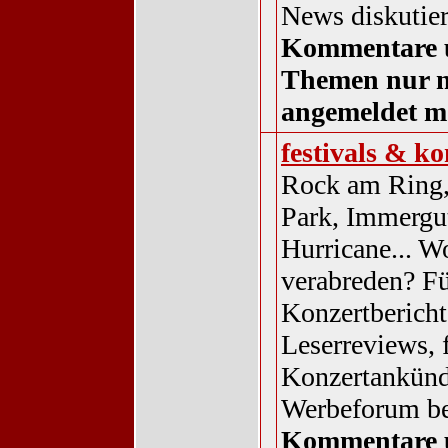
News diskutier
Kommentare 
Themen nur 
angemeldet m
festivals & ko
Rock am Ring
Park, Immergu
Hurricane... Wo
verabreden? F
Konzertberichte
Leserreviews, 
Konzertankünd
Werbeforum be
Kommentare 