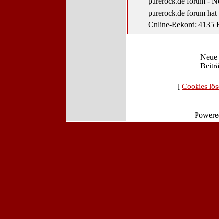
purerock.de forum - N
purerock.de forum hat
Online-Rekord: 4135 B
Neue
Beitr
[
Cookies lö
Powere