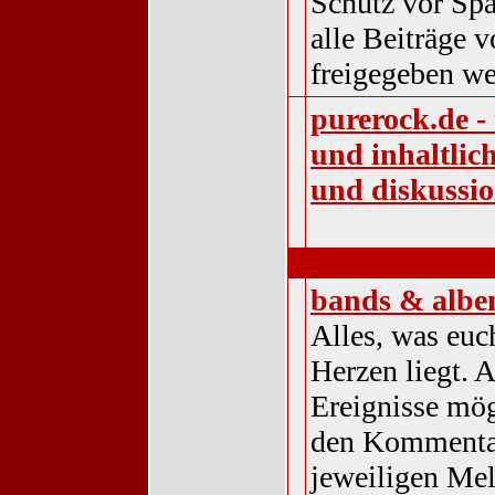
Schutz vor Sp
alle Beiträge
freigegeben we
purerock.de -
und inhaltlic
und diskussi
musik
bands & albe
Alles, was euc
Herzen liegt. A
Ereignisse mög
den Kommenta
jeweiligen Me