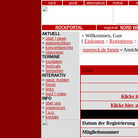
rock
punk
alternative
metal
ROCKPORTAL
regional:
NORD
W
AKTUELL
» Willkommen, Gast
>
start | news
[
Einloggen
::
Registrieren
::
>
plattenkritiken
>
konzertberichte
purerock.de forum
» Ansicht
>
interviews
TERMINE
>
tourdaten
>
festivals
Grisu
>
fernsehen
INTERAKTIV
>
news melden
>
forum
>
links
>
mp3 | video
Klicke h
INFO
>
über uns
Klicke hier,
>
impressum
>
f.a.q.
Statistik und Information
>
kontakt
Datum der Registrierung
Mitgliedsnummer