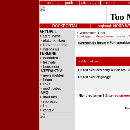
rock
punk
alternative
metal
ROCKPORTAL
regional:
NORD
W
AKTUELL
» Willkommen, Gast
>
start | news
[
Einloggen
::
Registrieren
::
Suche
::
>
plattenkritiken
purerock.de forum
»
Fehlermeldu
>
konzertberichte
>
interviews
TERMINE
>
tourdaten
Fehlermeldung
>
festivals
>
fernsehen
Du bist nicht berechtigt auf diesen B
INTERAKTIV
>
news melden
Du bist nicht eingeloggt
>
forum
>
links
>
mp3 | video
INFO
Nicht registriert?
Bitte registriere
>
über uns
>
impressum
>
f.a.q.
Po
>
kontakt