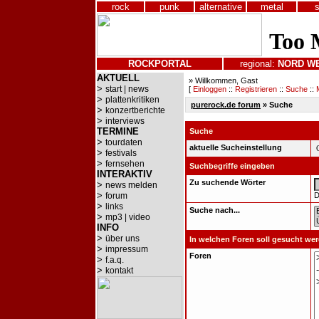
rock
punk
alternative
metal
ROCKPORTAL
regional:
NORD
W
AKTUELL
» Willkommen, Gast
>
start | news
[
Einloggen
::
Registrieren
::
Suche
::
>
plattenkritiken
purerock.de forum
» Suche
>
konzertberichte
>
interviews
TERMINE
Suche
>
tourdaten
aktuelle Sucheinstellung
>
festivals
>
fernsehen
Suchbegriffe eingeben
INTERAKTIV
Zu suchende Wörter
>
news melden
>
forum
D
>
links
Suche nach...
>
mp3 | video
INFO
>
über uns
In welchen Foren soll gesucht we
>
impressum
Foren
>
f.a.q.
>
kontakt