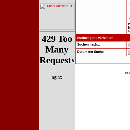
W
M
a
Sucheingabe verfeinern
Suchen nach...
Datum der Suche
Po