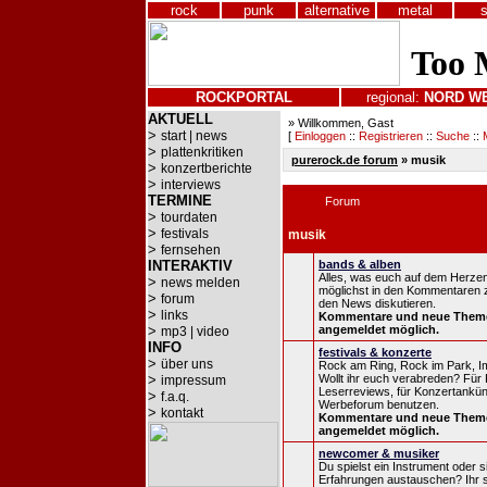
rock
punk
alternative
metal
ROCKPORTAL
regional:
NORD
W
AKTUELL
» Willkommen, Gast
>
start | news
[
Einloggen
::
Registrieren
::
Suche
::
>
plattenkritiken
purerock.de forum
» musik
>
konzertberichte
>
interviews
TERMINE
Forum
>
tourdaten
>
festivals
musik
>
fernsehen
INTERAKTIV
bands & alben
Alles, was euch auf dem Herzen l
>
news melden
möglichst in den Kommentaren z
>
forum
den News diskutieren.
>
links
Kommentare und neue Them
>
angemeldet möglich.
mp3 | video
INFO
festivals & konzerte
>
über uns
Rock am Ring, Rock im Park, Im
>
Wollt ihr euch verabreden? Für K
impressum
Leserreviews, für Konzertankü
>
f.a.q.
Werbeforum benutzen.
>
kontakt
Kommentare und neue Them
angemeldet möglich.
newcomer & musiker
Du spielst ein Instrument oder si
Erfahrungen austauschen? Ihr s