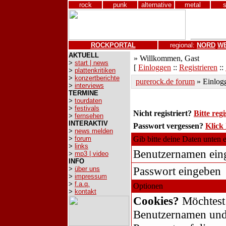
rock
punk
alternative
metal
ROCKPORTAL
regional:
NORD
W
AKTUELL
» Willkommen, Gast
>
start | news
[
Einloggen
::
Registrieren
::
>
plattenkritiken
>
konzertberichte
purerock.de forum
» Einlog
>
interviews
TERMINE
>
tourdaten
>
festivals
Nicht registriert?
Bitte regi
>
fernsehen
INTERAKTIV
Passwort vergessen?
Klick 
>
news melden
>
forum
Gib bitte deine Daten unten 
>
links
Benutzernamen ein
>
mp3 | video
INFO
Passwort eingeben
>
über uns
>
impressum
>
f.a.q.
Optionen
>
kontakt
Cookies?
Möchtest
Benutzernamen und