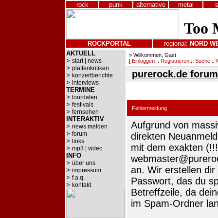
rock
punk
alternative
metal
ROCKPORTAL
regional:
NORD
W
AKTUELL
» Willkommen, Gast
>
start | news
[
Einloggen
::
Registrieren
::
Suche
::
>
plattenkritiken
purerock.de forum
>
konzertberichte
>
interviews
TERMINE
>
tourdaten
>
festivals
Fehlermeldung
>
fernsehen
INTERAKTIV
Aufgrund von massi
>
news melden
>
forum
direkten Neuanmeldu
>
links
mit dem exakten (!!
>
mp3 | video
INFO
webmaster@pureroc
>
über uns
an. Wir erstellen di
>
impressum
>
f.a.q.
Passwort, das du sp
>
kontakt
Betreffzeile, da dei
im Spam-Ordner lan