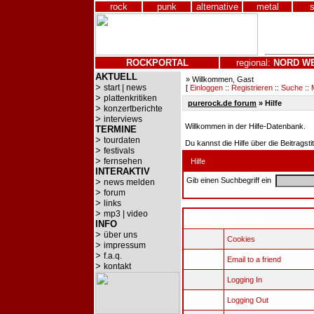
rock
punk
alternative
metal
ROCKPORTAL
regional:
NORD
W
AKTUELL
» Willkommen, Gast
>
start | news
[
Einloggen
::
Registrieren
::
Suche
::
>
plattenkritiken
purerock.de forum
» Hilfe
>
konzertberichte
>
interviews
Willkommen in der Hilfe-Datenbank.
TERMINE
>
tourdaten
Du kannst die Hilfe über die Beitragst
>
festivals
>
fernsehen
Hilfe
INTERAKTIV
Gib einen Suchbegriff ein
>
news melden
>
forum
>
links
>
mp3 | video
Wähle einen Beitrag
INFO
>
über uns
Cookies
>
impressum
>
f.a.q.
Email to a friend
>
kontakt
Logging In
Logging Out