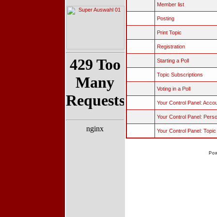
Member list
Posting
Print Topic
Registration
Starting a Poll
Topic Subscriptions
Voting in a Poll
Your Control Panel: Acco
Your Control Panel: Perso
Your Control Panel: Topi
Po