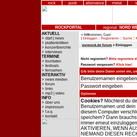
rock
punk
alternative
metal
ROCKPORTAL
regional:
NORD
W
AKTUELL
» Willkommen, Gast
>
start | news
[
Einloggen
::
Registrieren
::
Suche
::
>
plattenkritiken
purerock.de forum
» Einloggen
>
konzertberichte
>
interviews
TERMINE
Nicht registriert?
Bitte registriere 
>
tourdaten
Passwort vergessen?
Klick hier!
>
festivals
>
fernsehen
Gib bitte deine Daten unten ein, 
INTERAKTIV
Benutzernamen eingeben
>
news melden
>
forum
Passwort eingeben
>
links
>
mp3 | video
Optionen
INFO
Cookies?
Möchtest du d
>
über uns
Benutzernamen und dein 
>
impressum
>
diesem Computer verschl
f.a.q.
>
kontakt
speichern? Dann brauchst
immer erneut einzulogge
AKTIVIEREN, WENN AU
NIEMAND DIESEN RE