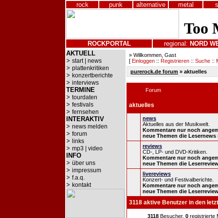
rock
punk
alternative
metal
ROCKPORTAL
regional:
NORD
W
AKTUELL
» Willkommen, Gast
>
start | news
[
Einloggen
::
Registrieren
::
Suche
::
>
plattenkritiken
purerock.de forum
» aktuelles
>
konzertberichte
>
interviews
TERMINE
Forum
>
tourdaten
>
festivals
aktuelles
>
fernsehen
INTERAKTIV
news
Aktuelles aus der Musikwelt.
>
news melden
Kommentare nur noch angeme
>
forum
neue Themen die Lesernews 
>
links
reviews
>
mp3 | video
CD-, LP- und DVD-Kritiken.
INFO
Kommentare nur noch angeme
>
über uns
neue Themen die Leserreview
>
impressum
livereviews
>
f.a.q.
Konzert- und Festivalberichte.
>
kontakt
Kommentare nur noch angeme
neue Themen die Leserreview
3118 aktive Benutzer in den letz
3118
Besucher,
0
registrierte 